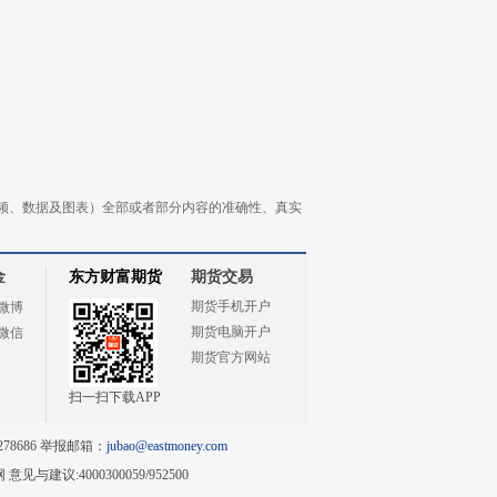
频、数据及图表）全部或者部分内容的准确性、真实
金
东方财富期货
期货交易
期货手机开户
微博
期货电脑开户
微信
期货官方网站
扫一扫下载APP
78686 举报邮箱：
jubao@eastmoney.com
网
意见与建议:4000300059/952500