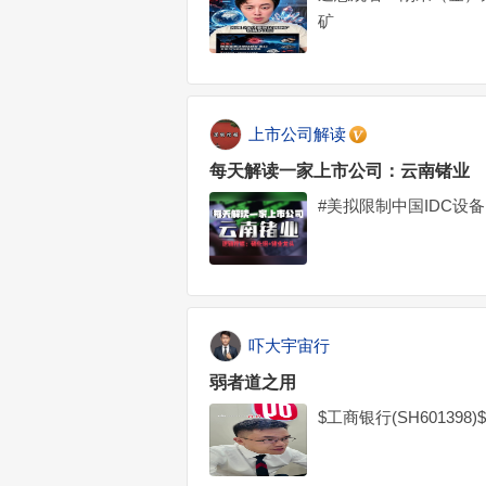
矿
上市公司解读
每天解读一家上市公司：云南锗业
#美拟限制中国IDC设备，
吓大宇宙行
弱者道之用
$工商银行(SH601398