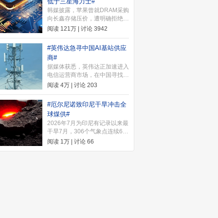
低于三星海力士#
（FCC）和美国国土安全部
韩媒披露，苹果曾就DRAM采购
（DHS）近期采取的一系列涉
向长鑫存储压价，遭明确拒绝。
华消极措施，宣布实施多项反制
长鑫坚持报价不低于三星电子和
行动。
阅读
121万
| 讨论
3942
SK海力士，甚至更高。因华
为、小米等国内企业已通过长期
#英伟达急寻中国AI基站供应
合同锁定其产能，长鑫无需迁就
商#
苹果苛刻条件。
据媒体获悉，英伟达正加速进入
电信运营商市场，在中国寻找基
站厂商合作开发6G AI-RAN，希
阅读
4万
| 讨论
203
望2027或2028年进入试验网，
推动端侧算力组网。
#厄尔尼诺致印尼干旱冲击全
球煤供#
2026年7月为印尼有记录以来最
干旱7月，306个气象点连续60
天无雨。上半年印尼煤产量同比
阅读
1万
| 讨论
66
降4.2%、出口降3.2%，亚洲水
电出力降约13GW，秦皇岛港
5500大卡煤价同比涨24.74%。