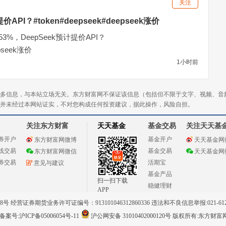
关注
API？#token#deepseek#deepseek涨价
3%，DeepSeek预计提价API？
epseek涨价
1小时前
多信息，与本站立场无关。东方财富网不保证该信息（包括但不限于文字、视频、音
并未经过本网站证实，不对您构成任何投资建议，据此操作，风险自担。
关注东方财富
天天基金
基金交易
关注天天基
券开户
基金开户
东方财富网微博
天天基金网
线交易
基金交易
东方财富网微信
天天基金网
券交易
活期宝
意见与建议
基金产品
扫一扫下载
稳健理财
APP
 经营证券期货业务许可证编号：913101046312860336 违法和不良信息举报:021-612
案号:沪ICP备05006054号-11
沪公网安备 31010402000120号
版权所有:东方财富