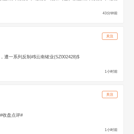
43分钟前
关注
遭一系列反制#$云南锗业(SZ002428)$
1小时前
关注
)$#收盘点评#
1小时前