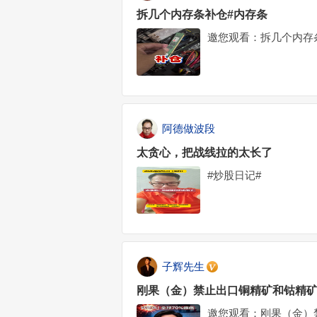
拆几个内存条补仓#内存条
邀您观看：拆几个内存
阿德做波段
太贪心，把战线拉的太长了
#炒股日记#
子辉先生
刚果（金）禁止出口铜精矿和钴精矿
邀您观看：刚果（金）