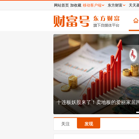
网站首页
加收藏
移动客户端
东方财富
天天
板的爱丽家居跨界造芯
国泰航空的八十年浮沉：一场资本、
运的长空博弈
关注
发现