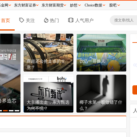
基金网
东方财富证券
东方财富期货
妙想
Choice数据
股吧
首页
关注
热门
人气用户
商超还会抢走谁的生
饮品一哥换人
意？
时代与命
逼近历史新高，分红超2300亿：这台水电印
段
大主播出走，东方甄选
椰子水第一股做错了什
钞机到底有多猛？
非
为何不慌？
么？