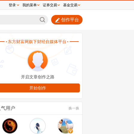
登录
我的菜单
证券交易
基金交易
创作平台
永平减持44亿港元泡泡玛特，真相曝光！并
主动减持
人气用户
换一换