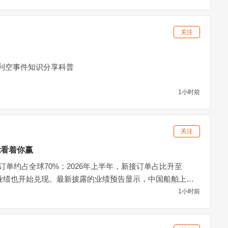
关注
利空事件知识分享科普
1小时前
关注
能看着你赢
船订单约占全球70%；2026年上半年，新接订单占比升至
来，业绩也开始兑现。最新披露的业绩预告显示，中国船舶上半
松发股份约36亿元。这些数字背后，是一条用三十年时间走
1小时前
看好中国造船业的时候，把最难的路走通了。所有蛰伏，都
现成了利润。这就是中国造船业现在的样子：手握全球八成