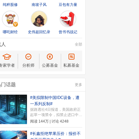
纯粹股修
南坡子风
豆包有力量
哪吒财经
史伟超回忆录
曾书书战记
找人
全部
专家学者
分析师
公募基金
私募基金
热门话题
更多
#美拟限制中国IDC设备，遭
一系列反制#
据路透社4日报道，美国政府正
起草一项禁令，拟禁止进口中国
新型号的数据中心组件，以保护
阅读
144万
| 讨论
4248
支撑人工智能(AI)发展的关键基
础设施。2026年8月5日，中国
#长鑫拒绝苹果压价：报价不
商务部针对美国联邦通信委员会