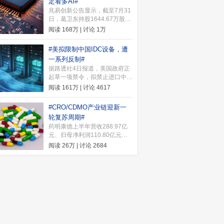
定看多AI#
一）开始打新，希望股友们都能
兆易创新公告显示，截至7月31
中签。快来许愿池许下你的愿望
日，葛卫东持股1644.67万股，
~ 下一个中签的就是你>>
较一季度末增持18.51万股；其
阅读
168万
| 讨论
1万
妻王萍持股859.99万股，增持
102.67万股。葛卫东近期发文
#美拟限制中国IDC设备，遭
坚定看多AI，表示"我是相信没
一系列反制#
结束的"。
据路透社4日报道，美国政府正
起草一项禁令，拟禁止进口中国
新型号的数据中心组件，以保护
阅读
161万
| 讨论
4617
支撑人工智能(AI)发展的关键基
础设施。2026年8月5日，中国
#CRO/CDMO产业链迎新一
商务部针对美国联邦通信委员会
轮复苏周期#
（FCC）和美国国土安全部
药明康德上半年营收288.97亿
（DHS）近期采取的一系列涉
元、归母净利润110.80亿元首
华消极措施，宣布实施多项反制
破百亿，将2026年整体收入指
行动。
阅读
26万
| 讨论
2684
引上调至585亿至605亿元。机
构指出，海内外需求共振推动
CRO/CDMO产业链进入新一轮
复苏周期。