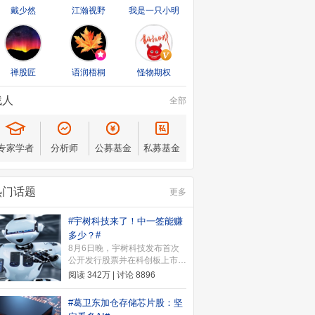
戴少然
江瀚视野
我是一只小明
禅股匠
语润梧桐
怪物期权
找人
全部
专家学者
分析师
公募基金
私募基金
热门话题
更多
#宇树科技来了！中一签能赚
多少？#
8月6日晚，宇树科技发布首次
公开发行股票并在科创板上市发
行公告。公告显示，本次发行价
阅读
342万
| 讨论
8896
格为150.80元/股，本次发行价
格确定后，宇树科技上市时市值
#葛卫东加仓存储芯片股：坚
约为609.93亿元。8月10日（周