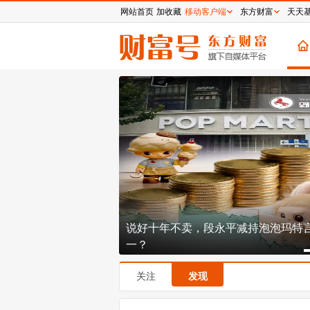
网站首页
加收藏
移动客户端
东方财富
天天
3倍PE的寒王到底贵不
说好十年不卖，段永平减持泡泡玛特
一？
关注
发现