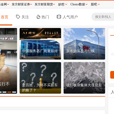
基金网
东方财富证券
东方财富期货
妙想
Choice数据
股吧
首页
关注
热门
人气用户
中国服务器厂商重新排
京东的算盘与红线
位
言行不
150.8元！宇树科技发行价定了，609亿市值贵
8
老百姓，为何不买新车
玻纤板块集体大涨背后
不贵？
票
的账了？