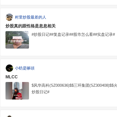
村里炒股最差的人
炒股真的跟性格是息息相关
#炒股日记##复盘记录##股市怎么看##实盘记录#
小昉是哆頭
MLCC
$风华高科(SZ000636)$$三环集团(SZ300408)$$
炒股日记#