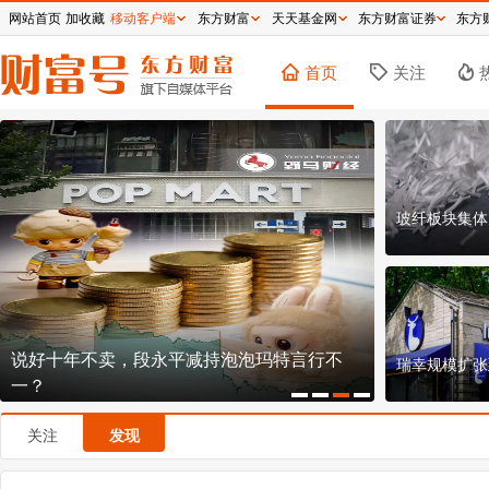
网站首页
加收藏
移动客户端
东方财富
天天基金网
东方财富证券
东方
首页
关注
玻纤板块集体
说好十年不卖，段永平减持泡泡玛特言行不
椰子水第一
瑞幸规模扩张
一？
谋
关注
发现