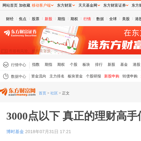
网站首页
加收藏
移动客户端
东方财富
天天基金网
东方财富证券
东方
财经
焦点
股票
新股
期指
期权
行情
数据
全球
美股
港
指数
期指
期权
个股
板块
排行
新股
基金
港股
行情中心
资金流向
主力排名
板块资金
个股研报
新股申购
转债申购
数据中心
首页
>
社区
>
正文
3000点以下 真正的理财高
博时基金
2018年07月31日 17:21