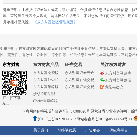
郑重声明： 1.根据《证券法》规定，禁止编造、传播虚假信息或者误导性信息，扰
料、言论等仅代表个人观点，与本网站立场无关，不对您构成任何投资建议。用户
并承担相应风险。
《东方财富社区管理规定》
郑重声明：东方财富网发布此信息的目的在于传播更多信息，与本站立场无关。东方
性、完整性、有效性、及时性、原创性等。相关信息并未经过本网站证实，不对您构
东方财富
东方财富产品
证券交易
关注东方财富
东方财富免费版
东方财富证券开户
东方财富网微博
东方财富Level-2
东方财富在线交易
东方财富网微信
东方财富策略版
东方财富证券交易
意见与建议
妙想投研助理
扫一扫下载
Choice金融终端
APP
信息网络传播视听节目许可证：0908328号 经营证券期货业务许可证编号：91310
沪ICP证:沪B2-20070217
网站备案号:沪ICP备05006054号-11
关于我们
可持续发展
广告服务
供应商平台