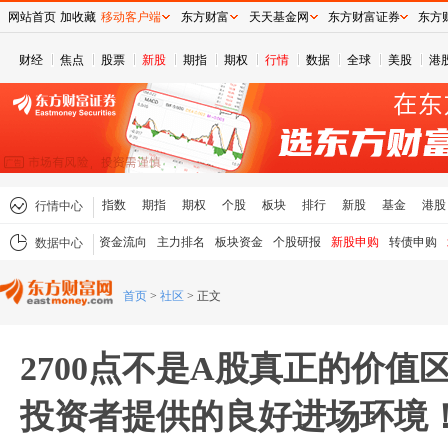
网站首页
加收藏
移动客户端
东方财富
天天基金网
东方财富证券
东方
财经
焦点
股票
新股
期指
期权
行情
数据
全球
美股
港
指数
期指
期权
个股
板块
排行
新股
基金
港股
行情中心
资金流向
主力排名
板块资金
个股研报
新股申购
转债申购
数据中心
首页
>
社区
>
正文
2700点不是A股真正的价值
投资者提供的良好进场环境