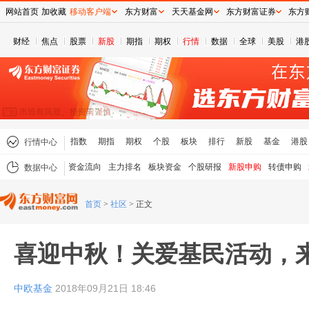
网站首页
加收藏
移动客户端
东方财富
天天基金网
东方财富证券
东方
财经
焦点
股票
新股
期指
期权
行情
数据
全球
美股
港
指数
期指
期权
个股
板块
排行
新股
基金
港股
行情中心
资金流向
主力排名
板块资金
个股研报
新股申购
转债申购
数据中心
首页
>
社区
>
正文
喜迎中秋！关爱基民活动，来
中欧基金
2018年09月21日 18:46