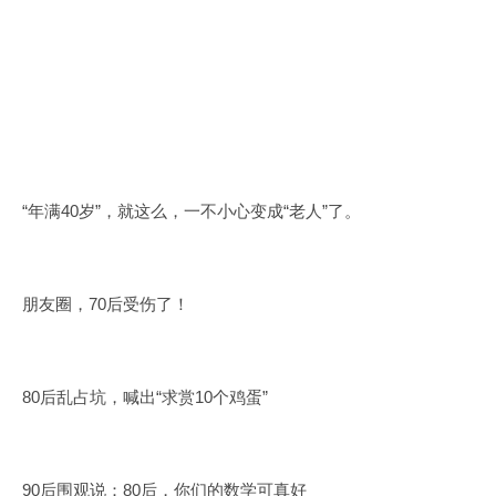
“年满40岁”，就这么，一不小心变成“老人”了。
朋友圈，70后受伤了！
80后乱占坑，喊出“求赏10个鸡蛋”
90后围观说：80后，你们的数学可真好