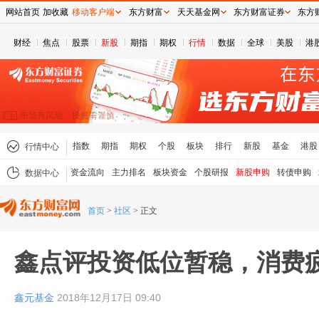
网站首页
加收藏
移动客户端
东方财富
天天基金网
东方财富证券
东方
财经
焦点
股票
新股
期指
期权
行情
数据
全球
美股
港
指数
期指
期权
个股
板块
排行
新股
基金
港股
行情中心
资金流向
主力排名
板块资金
个股研报
新股申购
转债申购
数据中心
首页
>
社区
>
正文
鑫点评投资低位暂稳，消费
鑫元基金
2018年12月17日 09:40