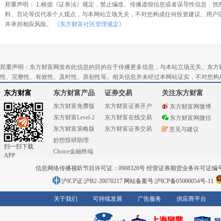
郑重声明： 1.根据《证券法》规定，禁止编造、传播虚假信息或者误导性信息，扰
料、言论等仅代表个人观点，与本网站立场无关，不对您构成任何投资建议。用户
并承担相应风险。
《东方财富社区管理规定》
郑重声明：东方财富网发布此信息的目的在于传播更多信息，与本站立场无关。东方
性、完整性、有效性、及时性、原创性等。相关信息并未经过本网站证实，不对您构
东方财富
东方财富产品
证券交易
关注东方财富
东方财富免费版
东方财富证券开户
东方财富网微博
东方财富Level-2
东方财富在线交易
东方财富网微信
东方财富策略版
东方财富证券交易
意见与建议
妙想投研助理
扫一扫下载
Choice金融终端
APP
信息网络传播视听节目许可证：0908328号 经营证券期货业务许可证编号：91310
沪ICP证:沪B2-20070217
网站备案号:沪ICP备05006054号-11
关于我们
可持续发展
广告服务
供应商平台