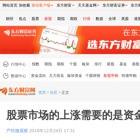
网站首页
加收藏
移动客户端
东方财富
天天基金网
东方财富证券
东方
财经
焦点
股票
新股
期指
期权
行情
数据
全球
美股
港
指数
期指
期权
个股
板块
排行
新股
基金
港股
行情中心
资金流向
主力排名
板块资金
个股研报
新股申购
转债申购
数据中心
首页
>
社区
>
正文
股票市场的上涨需要的是资
产经微观察
2018年12月24日 17:31