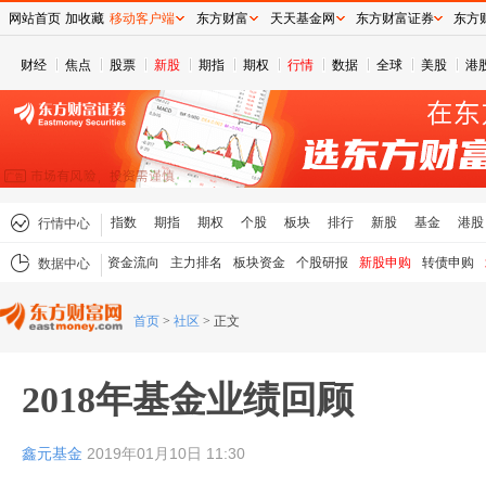
网站首页
加收藏
移动客户端
东方财富
天天基金网
东方财富证券
东方
财经
焦点
股票
新股
期指
期权
行情
数据
全球
美股
港
指数
期指
期权
个股
板块
排行
新股
基金
港股
行情中心
资金流向
主力排名
板块资金
个股研报
新股申购
转债申购
数据中心
首页
>
社区
>
正文
2018年基金业绩回顾
鑫元基金
2019年01月10日 11:30