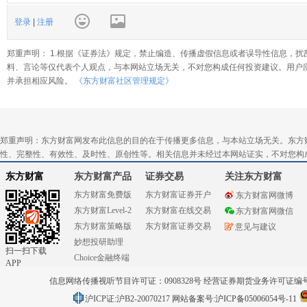
登录
|
注册
郑重声明： 1.根据《证券法》规定，禁止编造、传播虚假信息或者误导性信息，扰
料、言论等仅代表个人观点，与本网站立场无关，不对您构成任何投资建议。用户
并承担相应风险。
《东方财富社区管理规定》
郑重声明：东方财富网发布此信息的目的在于传播更多信息，与本站立场无关。东方
性、完整性、有效性、及时性、原创性等。相关信息并未经过本网站证实，不对您构
东方财富
东方财富产品
证券交易
关注东方财富
东方财富免费版
东方财富证券开户
东方财富网微博
东方财富Level-2
东方财富在线交易
东方财富网微信
东方财富策略版
东方财富证券交易
意见与建议
妙想投研助理
扫一扫下载
Choice金融终端
APP
信息网络传播视听节目许可证：0908328号 经营证券期货业务许可证编号：91310
沪ICP证:沪B2-20070217
网站备案号:沪ICP备05006054号-11