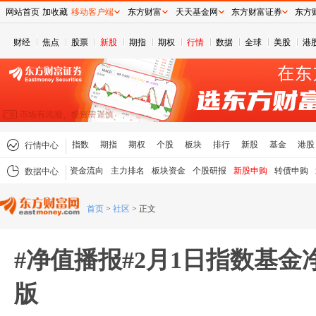
网站首页
加收藏
移动客户端
东方财富
天天基金网
东方财富证券
东方
财经
焦点
股票
新股
期指
期权
行情
数据
全球
美股
港
指数
期指
期权
个股
板块
排行
新股
基金
港股
行情中心
资金流向
主力排名
板块资金
个股研报
新股申购
转债申购
数据中心
首页
>
社区
>
正文
#净值播报#2月1日指数基金
版