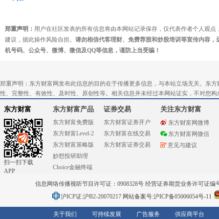
郑重声明：
用户在社区发表的所有信息将由本网站记录保存，仅代表作者个人观点
建议，据此操作风险自担。
请勿相信代客理财、免费荐股和炒股培训等宣传内容，
机号码、公众号、微博、微信及QQ等信息，谨防上当受骗！
郑重声明：东方财富网发布此信息的目的在于传播更多信息，与本站立场无关。东方
性、完整性、有效性、及时性、原创性等。相关信息并未经过本网站证实，不对您构
东方财富
东方财富产品
证券交易
关注东方财富
东方财富免费版
东方财富证券开户
东方财富网微博
东方财富Level-2
东方财富在线交易
东方财富网微信
东方财富策略版
东方财富证券交易
意见与建议
妙想投研助理
扫一扫下载
Choice金融终端
APP
信息网络传播视听节目许可证：0908328号 经营证券期货业务许可证编号：91310
沪ICP证:沪B2-20070217
网站备案号:沪ICP备05006054号-11
关于我们
可持续发展
广告服务
供应商平台