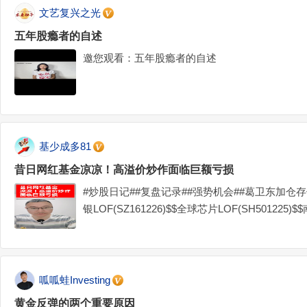
文艺复兴之光
五年股瘾者的自述
邀您观看：五年股瘾者的自述
基少成多81
昔日网红基金凉凉！高溢价炒作面临巨额亏损
#炒股日记##复盘记录##强势机会##葛卫东加仓存
银LOF(SZ161226)$$全球芯片LOF(SH501225)$
呱呱蛙Investing
黄金反弹的两个重要原因