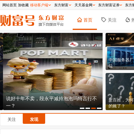
网站首页
加收藏
移动客户端
东方财富
天天基金网
东方财富证券
东方
首页
关注
中国服务器厂
位
说好十年不卖，段永平减持泡泡玛特言行不
150.8元！
老百姓，为何
一？
不贵？
的账了？
关注
发现