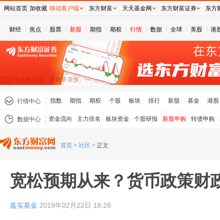
网站首页
加收藏
移动客户端
东方财富
天天基金网
东方财富证券
东方
财经
焦点
股票
新股
期指
期权
行情
数据
全球
美股
港
指数
期指
期权
个股
板块
排行
新股
基金
港股
行情中心
资金流向
主力排名
板块资金
个股研报
新股申购
转债申购
数据中心
首页
>
社区
>
正文
宽松预期从来？货币政策财
嘉实基金
2019年02月22日 18:28