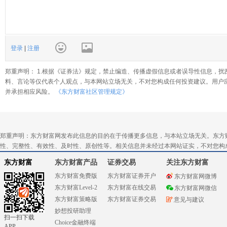
登录
|
注册
郑重声明： 1.根据《证券法》规定，禁止编造、传播虚假信息或者误导性信息，扰
料、言论等仅代表个人观点，与本网站立场无关，不对您构成任何投资建议。用户
并承担相应风险。
《东方财富社区管理规定》
郑重声明：东方财富网发布此信息的目的在于传播更多信息，与本站立场无关。东方
性、完整性、有效性、及时性、原创性等。相关信息并未经过本网站证实，不对您构
东方财富
东方财富产品
证券交易
关注东方财富
东方财富免费版
东方财富证券开户
东方财富网微博
东方财富Level-2
东方财富在线交易
东方财富网微信
东方财富策略版
东方财富证券交易
意见与建议
妙想投研助理
扫一扫下载
Choice金融终端
APP