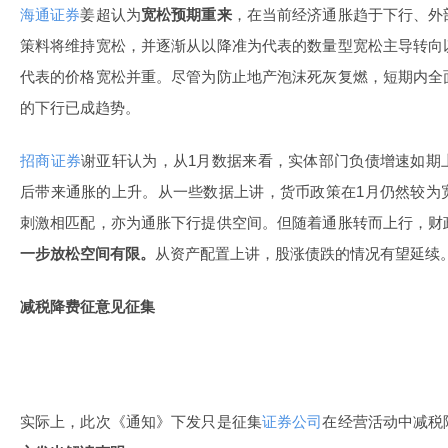
海通证券
姜超认为
宽松预期重来
，在当前经济通胀趋于下行、外
策料将维持宽松，并逐渐从以降准为代表的数量型宽松主导转向
代表的价格宽松并重。尽管为防止地产泡沫死灰复燃，短期内全
的下行已成趋势。
招商证券
谢亚轩认为，从1月数据来看，实体部门负债增速如期
后带来通胀的上升。从一些数据上讲，货币政策在1月仍然较为
刺激相匹配，亦为通胀下行提供空间。但随着通胀转而上行，财
一步放松空间有限。
从资产配置上讲，股涨债跌的情况有望延续
减税降费征意见征集
实际上，此次《通知》下发只是征集
证券公司
在经营活动中减税