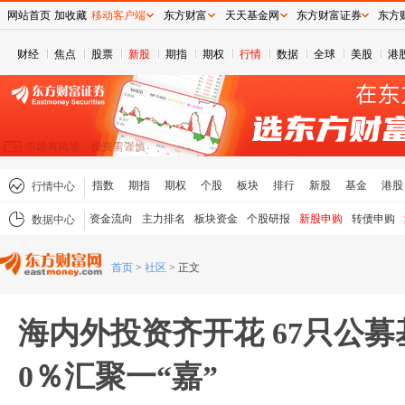
网站首页
加收藏
移动客户端
东方财富
天天基金网
东方财富证券
东方
财经
焦点
股票
新股
期指
期权
行情
数据
全球
美股
港
指数
期指
期权
个股
板块
排行
新股
基金
港股
行情中心
资金流向
主力排名
板块资金
个股研报
新股申购
转债申购
数据中心
首页
>
社区
>
正文
海内外投资齐开花 67只公募
0％汇聚一“嘉”