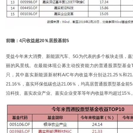
前瞻：4只收益超20％居股基前5
受益今年来大消费、新能源汽车、5G为代表的多个板块走强，
丽的风景线。在最能体现公募主动投资能力的普通股票型基金T
只，其中
嘉实新能源新材料A
/C年内收益率分别达21.25％和
21.16％，嘉实环保低碳也达21.06％，均高居普通股票型基金前
沿科技
、
嘉实农业产业
、
嘉实企业变革
等年内收益率均超过15％