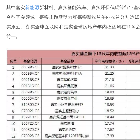
其中嘉实
新能源
新材料、
嘉实
智能汽车
、
嘉实环保低碳
等行业基
合型基金领域，嘉实主题新动力和嘉实新收益年内收益分别达18.52％
实原油
、嘉实全球
互联网
和
嘉实全球
房地产
年内收益均在11％之
前十。