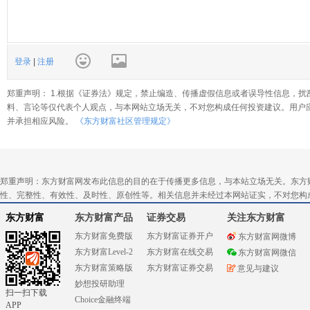
登录
|
注册
郑重声明： 1.根据《证券法》规定，禁止编造、传播虚假信息或者误导性信息，扰
料、言论等仅代表个人观点，与本网站立场无关，不对您构成任何投资建议。用户
并承担相应风险。
《东方财富社区管理规定》
郑重声明：东方财富网发布此信息的目的在于传播更多信息，与本站立场无关。东方
性、完整性、有效性、及时性、原创性等。相关信息并未经过本网站证实，不对您构
东方财富
东方财富产品
证券交易
关注东方财富
东方财富免费版
东方财富证券开户
东方财富网微博
东方财富Level-2
东方财富在线交易
东方财富网微信
东方财富策略版
东方财富证券交易
意见与建议
妙想投研助理
扫一扫下载
Choice金融终端
APP