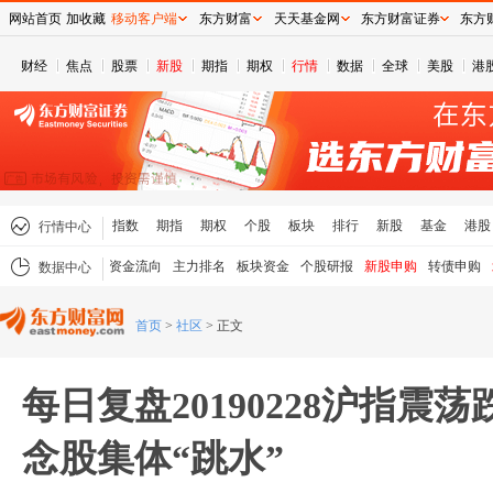
网站首页
加收藏
移动客户端
东方财富
天天基金网
东方财富证券
东方
财经
焦点
股票
新股
期指
期权
行情
数据
全球
美股
港
指数
期指
期权
个股
板块
排行
新股
基金
港股
行情中心
资金流向
主力排名
板块资金
个股研报
新股申购
转债申购
数据中心
首页
>
社区
>
正文
每日复盘20190228沪指震荡跌
念股集体“跳水”