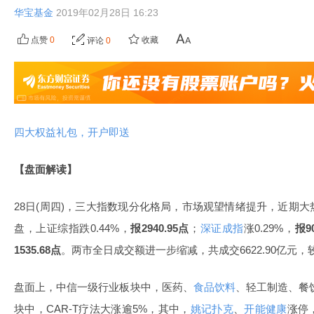
华宝基金
2019年02月28日 16:23
点赞
0
收藏
评论
0
四大权益礼包，开户即送
【盘面解读】
28日(周四)，三大指数现分化格局，市场观望情绪提升，近期
盘，上证综指跌0.44%，
报2940.95点
；
深证成指
涨0.29%，
报9
1535.68点
。两市全日成交额进一步缩减，共成交6622.90亿元，较
盘面上，中信一级行业板块中，医药、
食品饮料
、轻工制造、餐饮
块中，CAR-T疗法大涨逾5%，其中，
姚记扑克
、
开能健康
涨停