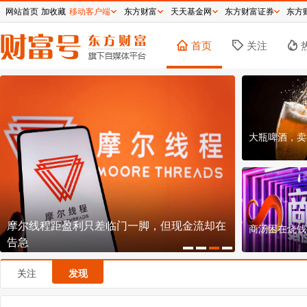
网站首页
加收藏
移动客户端
东方财富
天天基金网
东方财富证券
东方
首页
关注
大瓶啤酒，卖
摩尔线程距盈利只差临门一脚，但现金流却在
德赛电池走
商汤困在烧钱
告急
高级组装厂
关注
发现