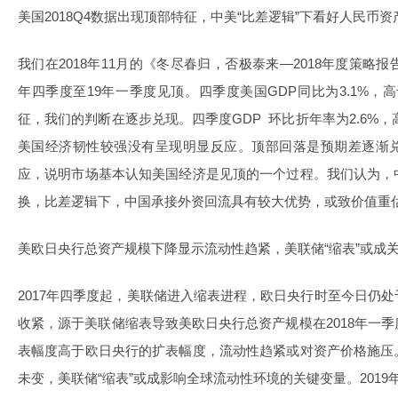
美国2018Q4数据出现顶部特征，中美“比差逻辑”下看好人民币资
我们在2018年11月的《冬尽春归，否极泰来—2018年度策略
年四季度至19年一季度见顶。四季度美国GDP同比为3.1%，
征，我们的判断在逐步兑现。四季度GDP 环比折年率为2.6%，
美国经济韧性较强没有呈现明显反应。顶部回落是预期差逐渐
应，说明市场基本认知美国经济是见顶的一个过程。我们认为，
换，比差逻辑下，中国承接外资回流具有较大优势，或致价值重
美欧日央行总资产规模下降显示流动性趋紧，美联储“缩表”或成
2017年四季度起，美联储进入缩表进程，欧日央行时至今日仍
收紧，源于美联储缩表导致美欧日央行总资产规模在2018年一
表幅度高于欧日央行的扩表幅度，流动性趋紧或对资产价格施压
未变，美联储“缩表”或成影响全球流动性环境的关键变量。201