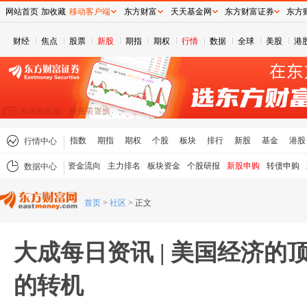
网站首页
加收藏
移动客户端
东方财富
天天基金网
东方财富证券
东方
财经
焦点
股票
新股
期指
期权
行情
数据
全球
美股
港
指数
期指
期权
个股
板块
排行
新股
基金
港股
行情中心
资金流向
主力排名
板块资金
个股研报
新股申购
转债申购
数据中心
首页
>
社区
>
正文
大成每日资讯 | 美国经济的
的转机