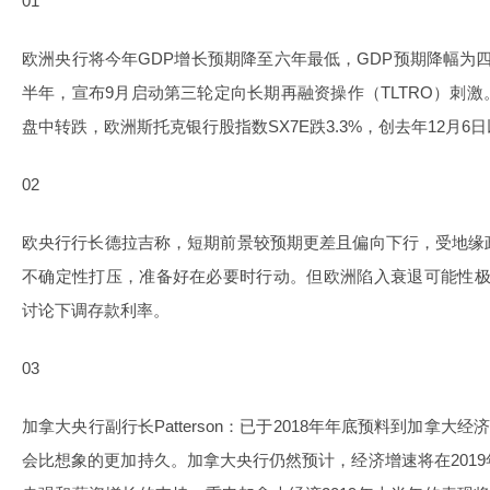
01
欧洲央行将今年GDP增长预期降至六年最低，GDP预期降幅为
半年，宣布9月启动第三轮定向长期
再融资
操作（TLTRO）刺
盘中转跌，欧洲斯托克银行股指数SX7E跌3.3%，创去年12月6
02
欧央行行长德拉吉称，短期前景较预期更差且偏向下行，受地缘
不确定性打压，准备好在必要时行动。但欧洲陷入衰退可能性极
讨论下调存款利率。
03
加拿大央行副行长Patterson：已于2018年年底预料到加拿大
会比想象的更加持久。加拿大央行仍然预计，经济增速将在201