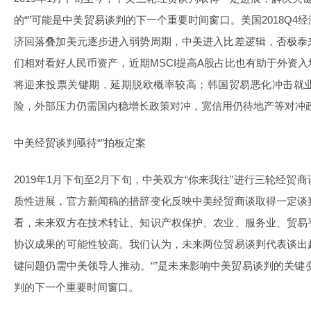
的“”可能是中美贸易谈判的下一个重要时间窗口。美国2018Q
济回落叠加美元逐步进入弱势周期，中美进入比差逻辑，否极泰
们相对看好人民币资产，近期MSCI提高A股占比也有助于外资
将迎来投票关键期，延期脱欧概率较高；韩国贸易恶化冲击就
险，外部压力仍需国内稳增长政策对冲，宽信用仍待地产等对冲
中美经贸谈判亟待“”拍板定案
2019年1月下旬至2月下旬，中美双方“你来我往”进行三轮经
质性进展，官方新闻稿的措辞变化反映中美经贸商谈取得一定谈
看，未来双方在技术转让、知识产权保护、农业、服务业、贸易
协议成果的可能性较高。我们认为，未来两位贸易谈判代表谈出
键问题仍需中美领导人推动。“”是未来影响中美贸易谈判的关键变
判的下一个重要时间窗口。