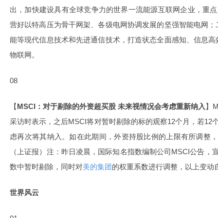
出，加快建设具有全球竞争力的世界一流
能源互联
网企业，重点
营好以特高压为骨干网架、各级电网协调发展的坚强智能电网；
能
等现代
信息技术
和先进通信技术，打造状态全面感知、信息高
物联网。
08
【
MSCI：对于剔除的外资超买股 未来视情况会考虑重新纳入
】
采访时表示，之后MSCI将对暂时剔除的标的观察12个月，若12
虑再次将其纳入。如在此期间，外资持股比例的上限有所调整，
（上证报）注：昨日凌晨，国际知名指数编制公司MSCI公告，
数中暂时剔除，同时对
美的集团
的权重系数进行调整，以上变动自
世界风云