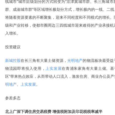
线城市”城市层级划分的方式转变为“
京津冀
城市群、长三角城市
群、成渝城市群”等区域增长极划分方式，增长极内的一线、二
将随着资源要素的不断聚集，迎来不同程度和不同模式的增长。
级
和产业转移，使都市圈周边三四线城市迎来难得的产业承接机
入增长。
投资建议
新城控股
在长三角有大量土储资源，
光明地产
的物流板块最受益
物流园即将投入使用，
上实发展
在青浦朱家角有大量土储。基
区”带来热点效应，从而带动人口流入，激发住房、商业办公及产
明地产
、
上实发展
。
参差多态
北上广深下调住房交易税费 增值税附加及印花税税率减半