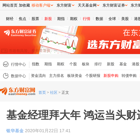
网站首页
加收藏
移动客户端
东方财富
天天基金网
东方财富证券
东方
财经
焦点
股票
新股
期指
期权
行情
数据
全球
美股
港
指数
期指
期权
个股
板块
排行
新股
基金
港股
行情中心
资金流向
主力排名
板块资金
个股研报
新股申购
转债申购
数据中心
首页
>
社区
>
正文
基金经理拜大年 鸿运当头财
银华基金
2020年01月22日 17:41