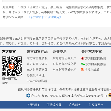
郑重声明： 1.根据《证券法》规定，禁止编造、传播虚假信息或者误导性信息，扰
料、言论等仅代表个人观点，与本网站立场无关，不对您构成任何投资建议。用户
并承担相应风险。
《东方财富社区管理规定》
郑重声明：东方财富网发布此信息的目的在于传播更多信息，与本站立场无关。东方
性、完整性、有效性、及时性、原创性等。相关信息并未经过本网站证实，不对您构
东方财富
东方财富产品
证券交易
关注东方财富
东方财富免费版
东方财富证券开户
东方财富网微博
东方财富Level-2
东方财富在线交易
东方财富网微信
东方财富策略版
东方财富证券交易
意见与建议
妙想投研助理
扫一扫下载
Choice金融终端
APP
信息网络传播视听节目许可证：0908328号 经营证券期货业务许可证编号：91310
沪ICP证:沪B2-20070217
网站备案号:沪ICP备05006054号-11
关于我们
可持续发展
广告服务
供应商平台