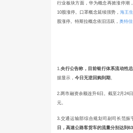
行业板块方面，华为概念再掀涨停潮
10股涨停。口罩概念延续强势，
海王
股涨停。特斯拉概念依旧活跃，
奥特佳
1.
央行公告称，目前银行体系流动性总
据显示，
今日无逆回购到期
。
2.两市融资余额连升6日。截至2月24日
元。
3.交通运输部综合规划司副司长范
日，高速公路客货车的流量分别达到6344