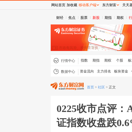
网站首页
加收藏
移动客户端
东方财富
天天
财经
焦点
股票
新股
期指
期权
指数
期指
期权
个股
板
行情中心
资金流向
主力排名
板块资金
数据中心
首页
>
社区
>
正文
0225收市点评
证指数收盘跌0.6