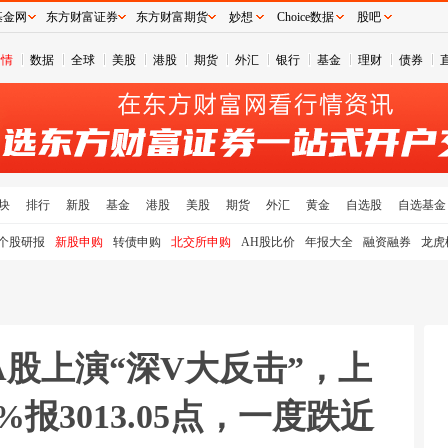
基金网
东方财富证券
东方财富期货
妙想
Choice数据
股吧
行情
数据
全球
美股
港股
期货
外汇
银行
基金
理财
债券
块
排行
新股
基金
港股
美股
期货
外汇
黄金
自选股
自选基金
个股研报
新股申购
转债申购
北交所申购
AH股比价
年报大全
融资融券
龙虎
：A股上演“深V大反击”，上
%报3013.05点，一度跌近