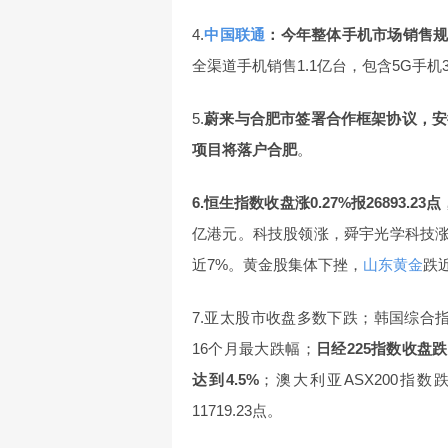
4.
中国联通
：今年整体手机市场销售规模
全渠道手机销售1.1亿台，包含5G手机3
5.
蔚来与合肥市签署合作框架协议，安
项目将落户合肥
。
6.恒生指数收盘涨0.27%报26893.2
亿港元。科技股领涨，舜宇光学科技涨
近7%。黄金股集体下挫，
山东黄金
跌
7.亚太股市收盘多数下跌；韩国综合指数
16个月最大跌幅；
日经225指数收盘跌
达到4.5%
；澳大利亚ASX200指数跌1
11719.23点。