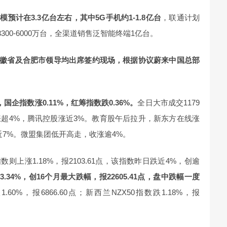
预计在3.3亿台左右，其中5G手机约1-1.8亿台
，联通计划
300-6000万台，全渠道销售泛智能终端1亿台。
徽省及合肥市领导均出席签约现场，根据协议蔚来中国总部
3点，国企指数涨0.11%，红筹指数跌0.36%。
全日大市成交1179
超4%，腾讯控股涨近3%。教育股午后拉升，新东方在线涨
近7%。微盟集团低开高走，收涨逾4%。
则上涨1.18%，报2103.61点，该指数昨日跌近4%，创逾
3.34%，创16个月最大跌幅，报22605.41点，盘中跌幅一度
.60%，报6866.60点；新西兰NZX50指数跌1.18%，报