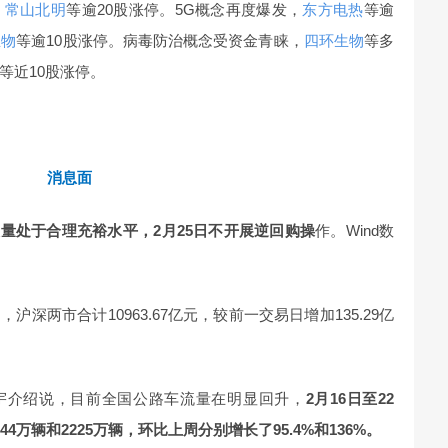
，
常山北明
等逾20股涨停。5G概念再度爆发，
东方电热
等逾
生物
等逾10股涨停。病毒防治概念受资金青睐，
四环生物
等多
等近10股涨停。
消息面
量处于合理充裕水平，2月25日不开展逆回购操
作。Wind数
，沪深两市合计10963.67亿元，较前一交易日增加135.29亿
振宇介绍说，目前全国公路车流量在明显回升，
2月16日至22
万辆和2225万辆，环比上周分别增长了95.4%和136%。