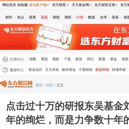
网站首页
加收藏
移动客户端
东方财富
天天基金网
东方财富证券
东方
财经
焦点
股票
新股
期指
期权
行情
数据
全球
美股
港
指数
期指
期权
个股
板块
排行
新股
基金
港股
行情中心
资金流向
主力排名
板块资金
个股研报
新股申购
转债申购
数据中心
首页
>
社区
>
正文
点击过十万的研报东吴基金
年的绚烂，而是力争数十年