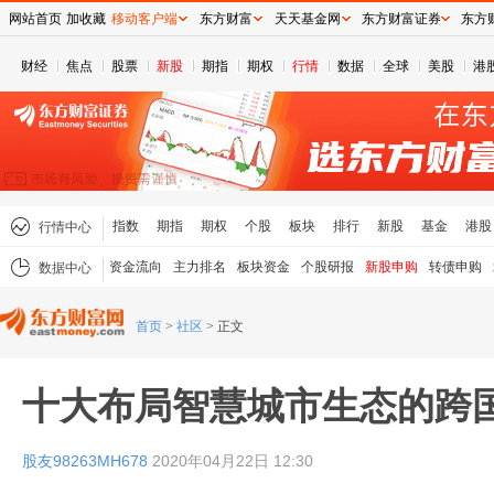
网站首页
加收藏
移动客户端
东方财富
天天基金网
东方财富证券
东方
财经
焦点
股票
新股
期指
期权
行情
数据
全球
美股
港
指数
期指
期权
个股
板块
排行
新股
基金
港股
行情中心
资金流向
主力排名
板块资金
个股研报
新股申购
转债申购
数据中心
首页
>
社区
>
正文
十大布局智慧城市生态的跨
股友98263MH678
2020年04月22日 12:30