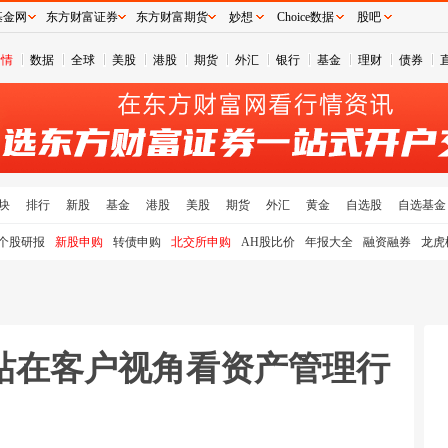
基金网
东方财富证券
东方财富期货
妙想
Choice数据
股吧
行情
数据
全球
美股
港股
期货
外汇
银行
基金
理财
债券
块
排行
新股
基金
港股
美股
期货
外汇
黄金
自选股
自选基金
个股研报
新股申购
转债申购
北交所申购
AH股比价
年报大全
融资融券
龙虎
站在客户视角看资产管理行