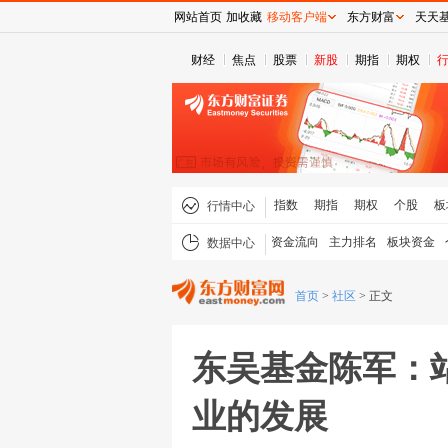
网站首页
加收藏
移动客户端
东方财富
天天
财经
焦点
股票
新股
期指
期权
指数
期指
期权
个股
板
行情中心
资金流向
主力排名
板块资金
数据中心
首页
>
社区
>
正文
东吴基金陈军：
业的发展