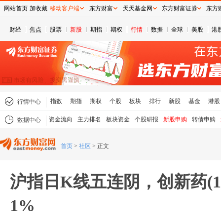
网站首页
加收藏
移动客户端
东方财富
天天基金网
东方财富证券
东方
财经
焦点
股票
新股
期指
期权
行情
数据
全球
美股
港
指数
期指
期权
个股
板块
排行
新股
基金
港股
行情中心
资金流向
主力排名
板块资金
个股研报
新股申购
转债申购
数据中心
首页
>
社区
>
正文
沪指日K线五连阴，创新药(159
1%