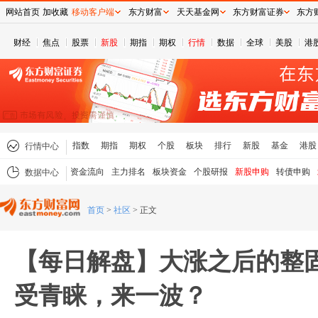
网站首页
加收藏
移动客户端
东方财富
天天基金网
东方财富证券
东方
财经
焦点
股票
新股
期指
期权
行情
数据
全球
美股
港
指数
期指
期权
个股
板块
排行
新股
基金
港股
行情中心
资金流向
主力排名
板块资金
个股研报
新股申购
转债申购
数据中心
首页
>
社区
>
正文
【每日解盘】大涨之后的整
受青睐，来一波？