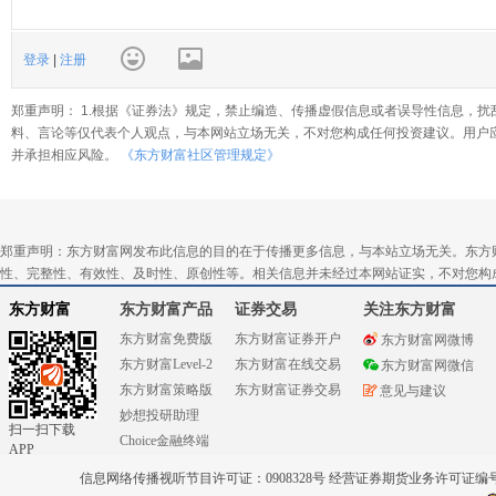
登录
|
注册
郑重声明： 1.根据《证券法》规定，禁止编造、传播虚假信息或者误导性信息，扰
料、言论等仅代表个人观点，与本网站立场无关，不对您构成任何投资建议。用户
并承担相应风险。
《东方财富社区管理规定》
郑重声明：东方财富网发布此信息的目的在于传播更多信息，与本站立场无关。东方
性、完整性、有效性、及时性、原创性等。相关信息并未经过本网站证实，不对您构
东方财富
东方财富产品
证券交易
关注东方财富
东方财富免费版
东方财富证券开户
东方财富网微博
东方财富Level-2
东方财富在线交易
东方财富网微信
东方财富策略版
东方财富证券交易
意见与建议
妙想投研助理
扫一扫下载
Choice金融终端
APP
信息网络传播视听节目许可证：0908328号 经营证券期货业务许可证编号：91310