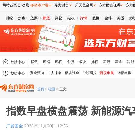
网站首页
加收藏
移动客户端
东方财富
天天基金网
东方财富证券
东方
财经
焦点
股票
新股
期指
期权
行情
数据
全球
美股
港
指数
期指
期权
个股
板块
排行
新股
基金
港股
行情中心
资金流向
主力排名
板块资金
个股研报
新股申购
转债申购
数据中心
首页
>
社区
>
正文
指数早盘横盘震荡 新能源汽
广发基金
2020年11月20日 12:56