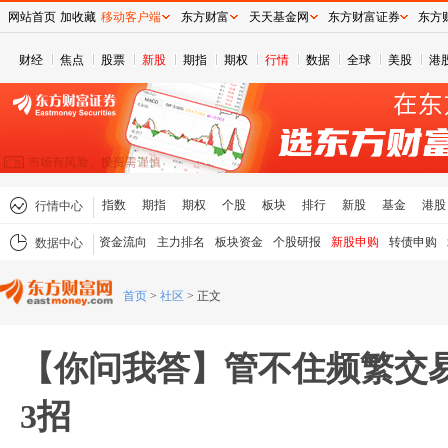
网站首页
加收藏
移动客户端
东方财富
天天基金网
东方财富证券
东方
财经
焦点
股票
新股
期指
期权
行情
数据
全球
美股
港
指数
期指
期权
个股
板块
排行
新股
基金
港股
行情中心
资金流向
主力排名
板块资金
个股研报
新股申购
转债申购
数据中心
首页
>
社区
>
正文
【你问我答】管不住频繁交
3招