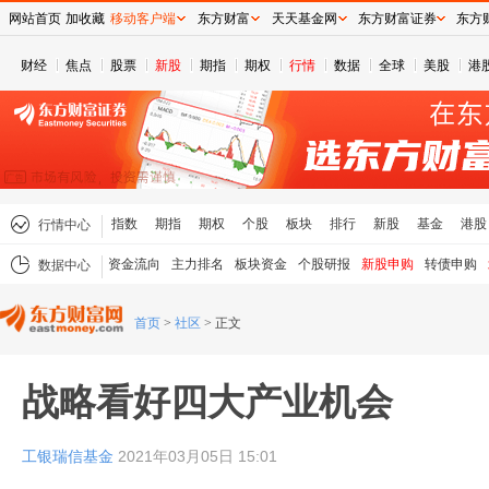
网站首页
加收藏
移动客户端
东方财富
天天基金网
东方财富证券
东方
财经
焦点
股票
新股
期指
期权
行情
数据
全球
美股
港
指数
期指
期权
个股
板块
排行
新股
基金
港股
行情中心
资金流向
主力排名
板块资金
个股研报
新股申购
转债申购
数据中心
首页
>
社区
>
正文
战略看好四大产业机会
工银瑞信基金
2021年03月05日 15:01