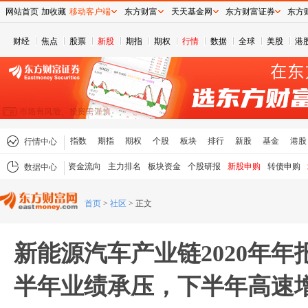
网站首页
加收藏
移动客户端
东方财富
天天基金网
东方财富证券
东方
财经
焦点
股票
新股
期指
期权
行情
数据
全球
美股
港
指数
期指
期权
个股
板块
排行
新股
基金
港股
行情中心
资金流向
主力排名
板块资金
个股研报
新股申购
转债申购
数据中心
首页
>
社区
>
正文
新能源汽车产业链2020年年报
半年业绩承压，下半年高速