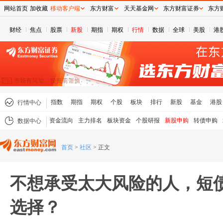
网站首页
加收藏
移动客户端
东方财富
天天基金网
东方财富证券
东方
财经
焦点
股票
新股
期指
期权
行情
数据
全球
美股
港
指数
期指
期权
个股
板块
排行
新股
基金
港股
行情中心
资金流向
主力排名
板块资金
个股研报
新股申购
转债申购
数据中心
首页
>
社区
>
正文
不想承受太大风险的人，短
选择？