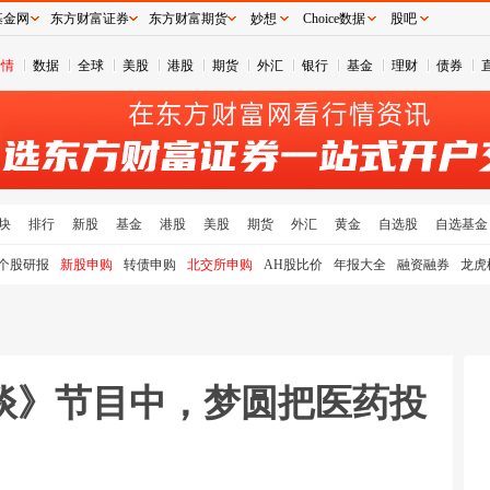
基金网
东方财富证券
东方财富期货
妙想
Choice数据
股吧
行情
数据
全球
美股
港股
期货
外汇
银行
基金
理财
债券
块
排行
新股
基金
港股
美股
期货
外汇
黄金
自选股
自选基金
个股研报
新股申购
转债申购
北交所申购
AH股比价
年报大全
融资融券
龙虎
谈》节目中，梦圆把医药投