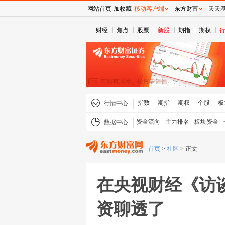
网站首页
加收藏
移动客户端
东方财富
天天
财经
焦点
股票
新股
期指
期权
指数
期指
期权
个股
板
行情中心
资金流向
主力排名
板块资金
数据中心
首页
>
社区
>
正文
在央视财经《访
资聊透了