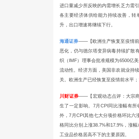
进口量减少所反映的内需增长乏力需
各主要经济体供给能力持续改善，转
升，出口增速将继续下行。
海通证券
——【欧洲生产恢复至疫情
恶化，仍与德尔塔变异病毒持续扩散有
织（IMF）理事会批准规模为6500
流动性。经济方面，美国非农就业持
关。欧洲生产已经恢复至疫情前水平；
川财证券
——【宏观动态点评：大宗
生了一定影响。7月CPI同比涨幅有
外，7月CPI其他七大分项价格环比
格同比分别上涨38.7%和17.9%
工业品价格居高不下的主要原因。