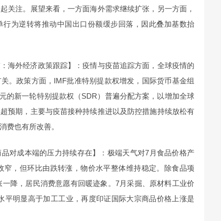
引起关注。展望来看，一方面海外需求继续扩张，另一方面，
单行为逆转将推动中国出口份额缓步回落，因此叠加基数抬
前：海外经济政策跟踪】：疫情与疫苗追踪方面，全球疫情的
关。政策方面，IMF批准特别提款权增发，国际货币基金组
亿美元的新一轮特别提款权（SDR）普遍分配方案，以增加全球
续超预期，主要与疫苗接种持续推进以及防控措施持续放松有
消费也有所改善。
商品对成本端的压力持续存在】：极端天气对7月食品价格产
所收窄，但环比由跌转涨，物价水平整体维持稳定。除食品项
六涨一降，居民消费意愿有回暖迹象。7月采掘、原材料工业价
，涨幅水平明显高于加工工业，再度印证国际大宗商品价格上涨是