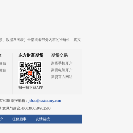
频、数据及图表）全部或者部分内容的准确性、真实
金
东方财富期货
期货交易
期货手机开户
微博
期货电脑开户
微信
期货官方网站
扫一扫下载APP
78686 举报邮箱：
jubao@eastmoney.com
网
意见与建议:4000300059/952500
护
征稿启事
友情链接