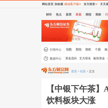
网站首页
加收藏
移动客户端
东方财富
天天
财经
焦点
股票
新股
期指
期权
指数
期指
期权
个股
板
行情中心
资金流向
主力排名
板块资金
数据中心
首页
>
社区
>
正文
【中银下午茶】
饮料板块大涨