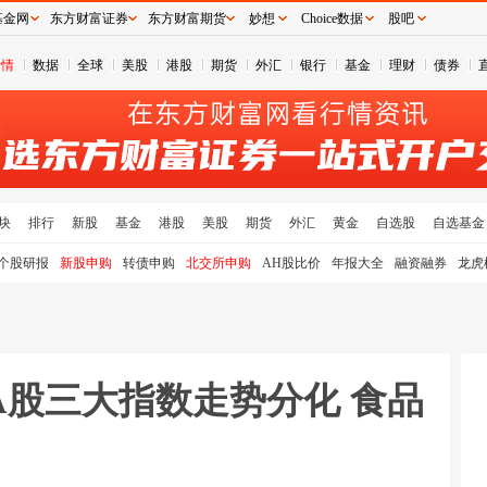
基金网
东方财富证券
东方财富期货
妙想
Choice数据
股吧
行情
数据
全球
美股
港股
期货
外汇
银行
基金
理财
债券
块
排行
新股
基金
港股
美股
期货
外汇
黄金
自选股
自选基金
个股研报
新股申购
转债申购
北交所申购
AH股比价
年报大全
融资融券
龙虎
A股三大指数走势分化 食品