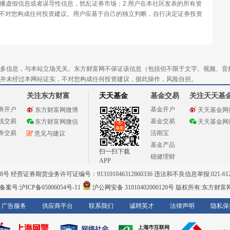
传播虚假信息或者误导性信息，扰乱证券市场；2.用户在本社区发表的所有资
不对您构成任何投资建议。用户应基于自己的独立判断，自行决定证券投资
多信息，与本站立场无关。东方财富网不保证该信息（包括但不限于文字、视频、音
并未经过本网站证实，不对您构成任何投资建议，据此操作，风险自担。
关注东方财富
天天基金
基金交易
关注天天基
券开户
基金开户
东方财富网微博
天天基金网
线交易
基金交易
东方财富网微信
天天基金网
券交易
活期宝
意见与建议
基金产品
扫一扫下载
稳健理财
APP
 经营证券期货业务许可证编号：913101046312860336 违法和不良信息举报:021-612
案号:沪ICP备05006054号-11
沪公网安备 31010402000120号
版权所有:东方财富
广告服务
供应商平台
联系我们
诚聘英才
法律声明
隐私保