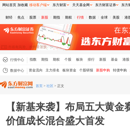
网站首页
加收藏
移动客户端
东方财富
天天基金网
东方财富证券
东方
财经
焦点
股票
新股
期指
期权
行情
数据
全球
美股
港
指数
期指
期权
个股
板块
排行
新股
基金
港股
行情中心
资金流向
主力排名
板块资金
个股研报
新股申购
转债申购
数据中心
首页
>
社区
>
正文
【新基来袭】布局五大黄金
价值成长混合盛大首发