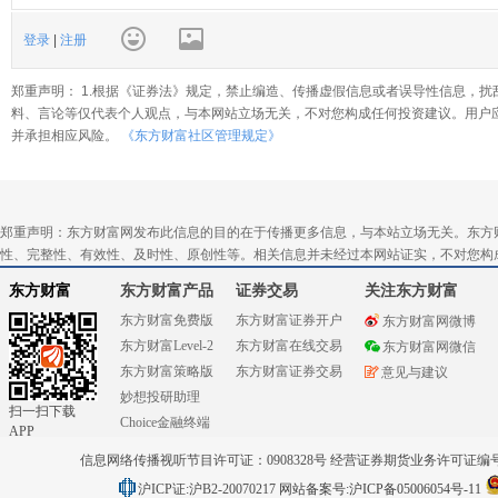
登录
|
注册
郑重声明： 1.根据《证券法》规定，禁止编造、传播虚假信息或者误导性信息，扰
料、言论等仅代表个人观点，与本网站立场无关，不对您构成任何投资建议。用户
并承担相应风险。
《东方财富社区管理规定》
郑重声明：东方财富网发布此信息的目的在于传播更多信息，与本站立场无关。东方
性、完整性、有效性、及时性、原创性等。相关信息并未经过本网站证实，不对您构
东方财富
东方财富产品
证券交易
关注东方财富
东方财富免费版
东方财富证券开户
东方财富网微博
东方财富Level-2
东方财富在线交易
东方财富网微信
东方财富策略版
东方财富证券交易
意见与建议
妙想投研助理
扫一扫下载
Choice金融终端
APP
信息网络传播视听节目许可证：0908328号 经营证券期货业务许可证编号：91310
沪ICP证:沪B2-20070217
网站备案号:沪ICP备05006054号-11