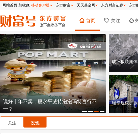
网站首页
加收藏
移动客户端
东方财富
天天基金网
东方财富证券
东方
首页
关注
玻纤板块集体
说好十年不卖，段永平减持泡泡玛特言行不
椰子水第一
瑞幸规模扩张
一？
谋
关注
发现