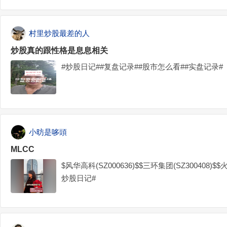
村里炒股最差的人
炒股真的跟性格是息息相关
#炒股日记##复盘记录##股市怎么看##实盘记录#
小昉是哆頭
MLCC
$风华高科(SZ000636)$$三环集团(SZ300408)$$
炒股日记#