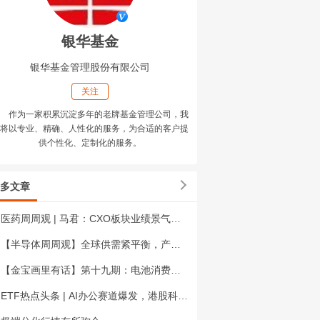
银华基金
银华基金管理股份有限公司
关注
作为一家积累沉淀多年的老牌基金管理公司，我
将以专业、精确、人性化的服务，为合适的客户提
供个性化、定制化的服务。
多文章
医药周周观 | 马君：CXO板块业绩景气度边际向上趋势有望明确
【半导体周周观】全球供需紧平衡，产业逻辑或未扭转！
【金宝画里有话】第十九期：电池消费税来了，有何影响？
ETF热点头条 | AI办公赛道爆发，港股科技估值重估可期？