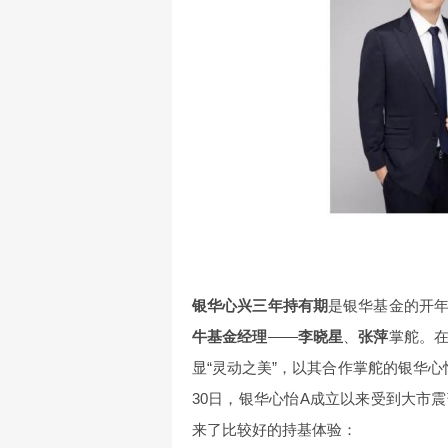
银华心兴三年持有期
是银华基金的开
牛基金经理
——
李晓星
、
张萍
掌舵。
显“灵动之美”，以其合作掌舵的银华心怡
30日，银华心怡A成立以来受到大市
来了比较好的持基体验：