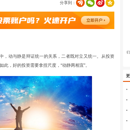
分享到：
们
学中，动与静是辩证统一的关系，二者既对立又统一。从投资
如此，好的投资需要拿捏尺度，“动静两相宜”。
更