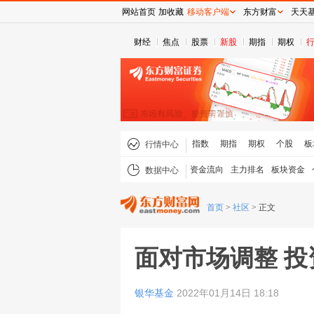
网站首页
加收藏
移动客户端
东方财富
天天
财经
焦点
股票
新股
期指
期权
指数
期指
期权
个股
板
行情中心
资金流向
主力排名
板块资金
数据中心
首页
>
社区
>
正文
面对市场调整 投
银华基金
2022年01月14日 18:18