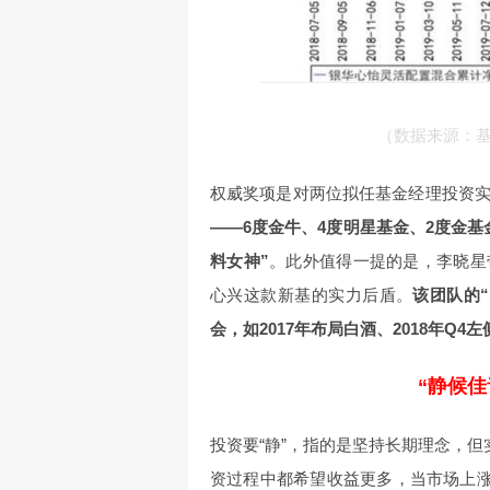
（数据来源：基金定
权威奖项是对两位拟任基金经理投资
——6度金牛、4度明星基金、2度金基
料女神”
。此外值得一提的是，李晓星
心兴这款新基的实力后盾。
该团队的
会，如2017年布局白酒、2018年Q4
“静候
投资要“静”，指的是坚持长期理念，但
资过程中都希望收益更多，当市场上涨