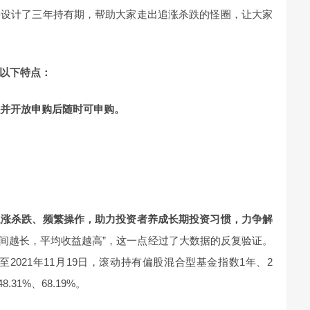
兴设计了三年持有期，帮助大家走出追涨杀跌的怪圈，让大家
以下特点：
立并开放申购后随时可申购。
追涨杀跌、频繁操作，助力投资者养成长期投资习惯，力争解
时间越长，平均收益越高”，这一点经过了大数据的反复验证。
1日至2021年11月19日，滚动持有偏股混合型基金指数1年、2
.31%、68.19%。