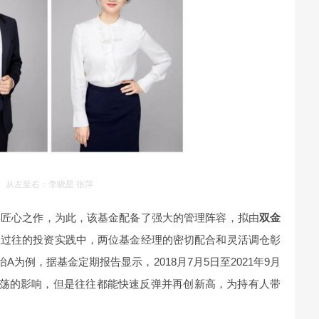
从左至右：李晓星 张萍
年匠心之作，为此，该基金配备了强大的管理阵容，拟由
双金
在过往的投资实践中，两位基金经理的密切配合和灵活调仓彰
A为例，据基金定期报告显示，2018月7月5日至2021年9月
震荡的影响，但是往往都能快速反弹并再创新高，为持有人带