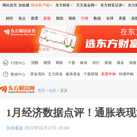
网站首页
加收藏
移动客户端
东方财富
天天基金网
东方财富证券
东方
财经
焦点
股票
新股
期指
期权
行情
数据
全球
美股
港
指数
期指
期权
个股
板块
排行
新股
基金
港股
行情中心
资金流向
主力排名
板块资金
个股研报
新股申购
转债申购
数据中心
首页
>
社区
>
正文
1月经济数据点评！通胀表
兴业基金
2022年02月17日 18:04