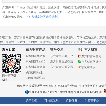
郑重声明： 1.根据《证券法》规定，禁止编造、传播虚假信息或者误导性信息，扰
料、言论等仅代表个人观点，与本网站立场无关，不对您构成任何投资建议。用户
并承担相应风险。
《东方财富社区管理规定》
郑重声明：东方财富网发布此信息的目的在于传播更多信息，与本站立场无关。东方
性、完整性、有效性、及时性、原创性等。相关信息并未经过本网站证实，不对您构
东方财富
东方财富产品
证券交易
关注东方财富
东方财富免费版
东方财富证券开户
东方财富网微博
东方财富Level-2
东方财富在线交易
东方财富网微信
东方财富策略版
东方财富证券交易
意见与建议
妙想投研助理
扫一扫下载
Choice金融终端
APP
信息网络传播视听节目许可证：0908328号 经营证券期货业务许可证编号：91310
沪ICP证:沪B2-20070217
网站备案号:沪ICP备05006054号-11
关于我们
可持续发展
广告服务
供应商平台