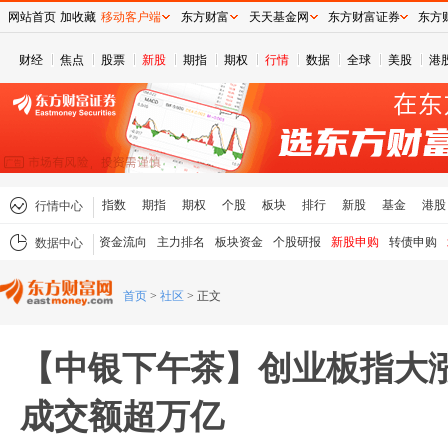
网站首页
加收藏
移动客户端
东方财富
天天基金网
东方财富证券
东方
财经
焦点
股票
新股
期指
期权
行情
数据
全球
美股
港
指数
期指
期权
个股
板块
排行
新股
基金
港股
行情中心
资金流向
主力排名
板块资金
个股研报
新股申购
转债申购
数据中心
首页
>
社区
>
正文
【中银下午茶】创业板指大涨
成交额超万亿