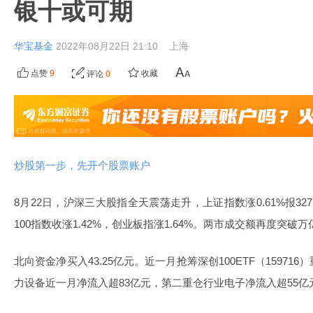
银十或可期
华宝基金
2022年08月22日 21:10
上海
点赞
9
收藏
评论
0
炒股第一步，先开个股票账户
8月22日，沪深三大股指全天震荡走升，上证指数涨0.61%报3277
100指数收涨1.42%，创业板指涨1.64%。两市成交额再度突破万
北向资金净买入43.25亿元。近一月抢筹深创100ETF（1597
力设备近一月净流入超83亿元，第二重仓行业电子净流入超55亿