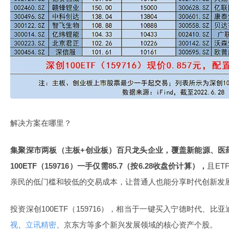
解决方案在哪里？
集聚深市两板（主板
+
创业板）百只龙头企业，覆盖
新能源
、
医
100ETF
（
159716
）一手仅需
85.7
（按
6.28
收盘价计算），
且ET
亲民的低门槛和较低的交易成本，让普通人也能分享时代创新发
投资深创100ETF（159716），相当于一键买入宁德时代、比
视
、
立讯精密
、京东方等多个新兴发展领域的核心资产个股。