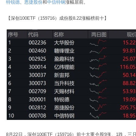
特锐德
、
恩捷股份
和
中信特钢
涨幅居前。
【深创100ETF（159716）成份股8.22涨幅榜前十】
8月22日，深创100ETF（159716）前十大重仓股9涨、1跌