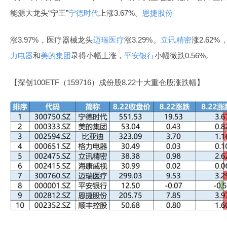
能源大龙头“宁王”
宁德时代
上涨3.67%。
恩捷股份
涨3.97%，医疗器械龙头
迈瑞医疗
涨3.29%。
立讯精密
涨2.62%
力电器
和
美的集团
录得小幅上涨，
平安银行
小幅微跌0.56%。
【深创100ETF（159716）成份股8.22十大重仓股涨跌幅】