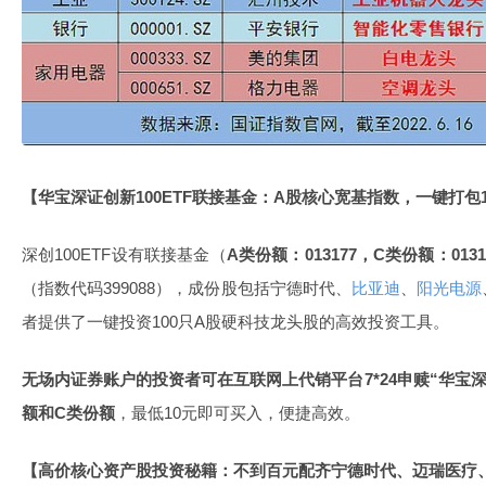
【华宝
深证创新
100ETF
联接基金：
A
股核心宽基指数，一键打包
深创100ETF设有联接基金（
A
类份额：
013177
，
C
类份额：
0131
（指数代码399088），成份股包括宁德时代、
比亚迪
、
阳光电源
者提供了一键投资100只A股硬科技龙头股的高效投资工具。
无场内证券账户的投资者可在互联网上代销平台
7*24
申赎
“
华宝
额和
C
类份额
，最低10元即可买入，便捷高效。
【高价核心资产股投资秘籍：不到百元配齐
宁德时代
、
迈瑞医疗