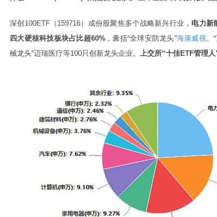
深创100ETF（159716）成份股聚焦多个战略新兴行业，
电力
新
四大硬核科技板块占比超
60%
，囊括“全球安防龙头”
海康威视
、
械龙头”迈瑞医疗等100只创新龙头企业。
上交所
“
十佳
ETF
管理人