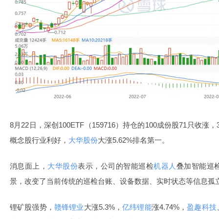
8月22日，深创100ETF（159716）持仓的100成份股71只收
概念股行业利好，
大华股份
大涨5.62%排名第一。
消息面上，
大华股份
表示，公司的智能巡检
机器人
叠加智能巡
景，改变了当前传统的巡检台账、设备数据、实时状态等信息孤
锂矿股强势，
赣锋锂业
大涨5.3%，
亿纬锂能
涨4.74%，
盈趣科技