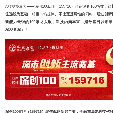
A股规模最大——深创100ETF（159716）跟踪深创100指数，
该
值选股为基础，
尊重市场规律、
不改宽基属性
的同时，
通过创新
新能力最强的
100
家龙头股，科技内涵丰富，指数基日以来年
2022.5.30
）！
深创
100ETF
（
159716
）聚焦战略新兴产业，全面布局硬科技
+
热