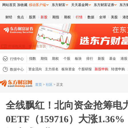
网站首页
加收藏
移动客户端
东方财富
天天基金网
东方财富证券
东方
财经
焦点
股票
新股
期指
期权
行情
数据
全球
美股
港
指数
期指
期权
个股
板块
排行
新股
基金
港股
行情中心
资金流向
主力排名
板块资金
个股研报
新股申购
转债申购
数据中心
首页
>
社区
>
正文
全线飘红！北向资金抢筹电力
0ETF（159716）大涨1.3