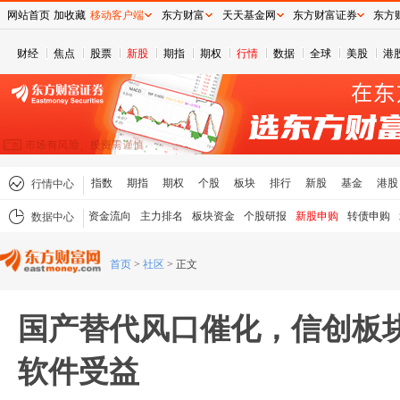
网站首页
加收藏
移动客户端
东方财富
天天基金网
东方财富证券
东方
财经
焦点
股票
新股
期指
期权
行情
数据
全球
美股
港
指数
期指
期权
个股
板块
排行
新股
基金
港股
行情中心
资金流向
主力排名
板块资金
个股研报
新股申购
转债申购
数据中心
首页
>
社区
>
正文
国产替代风口催化，信创板
软件受益