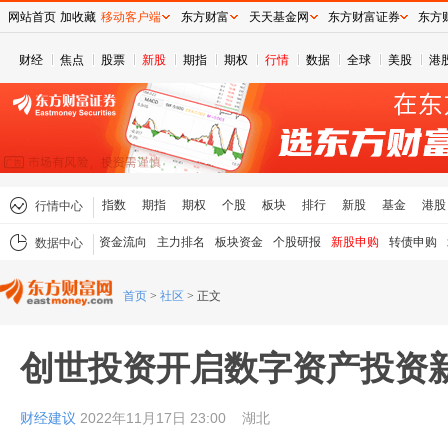
网站首页
加收藏
移动客户端
东方财富
天天基金网
东方财富证券
东方
财经
焦点
股票
新股
期指
期权
行情
数据
全球
美股
港
指数
期指
期权
个股
板块
排行
新股
基金
港股
行情中心
资金流向
主力排名
板块资金
个股研报
新股申购
转债申购
数据中心
首页
>
社区
>
正文
创世投资开启数字资产投资
财经建议
2022年11月17日 23:00
湖北