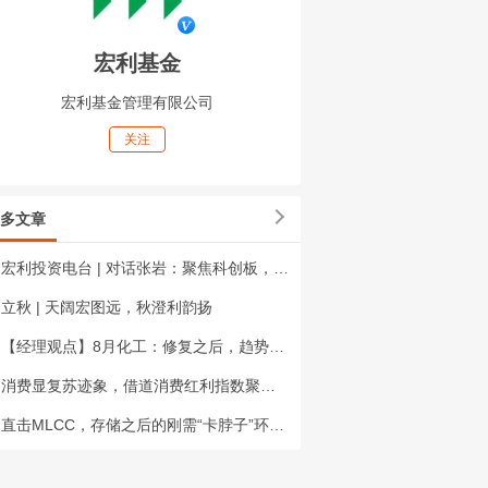
宏利基金
宏利基金管理有限公司
关注
多文章
宏利投资电台 | 对话张岩：聚焦科创板，挖掘长线成长股
立秋 | 天阔宏图远，秋澄利韵扬
【经理观点】8月化工：修复之后，趋势还能走多远？
消费显复苏迹象，借道消费红利指数聚焦行业机会
直击MLCC，存储之后的刚需“卡脖子”环节？