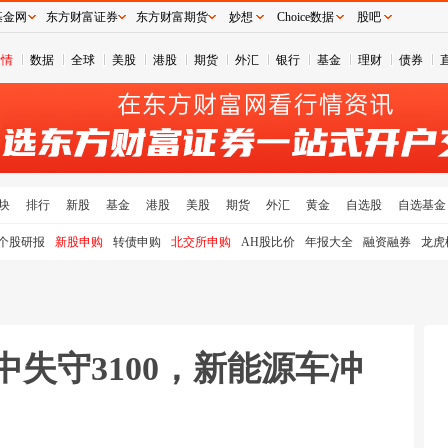
基金网
东方财富证券
东方财富期货
妙想
Choice数据
股吧
行情
数据
全球
美股
港股
期货
外汇
银行
基金
理财
债券
块
排行
新股
基金
港股
美股
期货
外汇
黄金
自选股
自选基金
个股研报
新股申购
转债申购
北交所申购
AH股比价
年报大全
融资融券
龙虎
中失守3100，新能源车冲