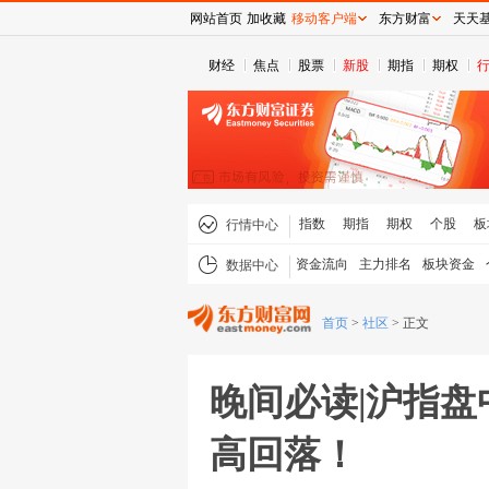
网站首页
加收藏
移动客户端
东方财富
天天
财经
焦点
股票
新股
期指
期权
指数
期指
期权
个股
板
行情中心
资金流向
主力排名
板块资金
数据中心
首页
>
社区
>
正文
晚间必读|沪指盘
高回落！