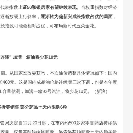
关代表指数
上证50和银房家有望继续表现
。当权重指数对经济
会逐渐放缓上行斜率，
逐渐转为偏新兴成长指数占优的局面
，
兴成长指数可能会相对占优，可布局新时代五朵金花。
连降” 加满一箱油将少花19元
开启。从国家发改委获悉，本次油价调整具体情况如下：国内
和460元。这是国内成品油价格连续第三次下调，也是本年度
L容量估测，加满一箱92号汽油，将少花19元。（新浪）
拆零销售 部分药品七天内限购6粒
监管局决定自12月20日起，在市内约500多家零售药店持续供
释胶囊、双氯芬酸钠缓释胶囊、洛索洛芬钠胶囊七天内购买量