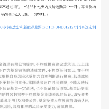
量不超过1瓶。上述品种七天内只能选购其中一种，零售价均
）销售价为19元/瓶。（财联社）
0)$
$泰达宏利新能源股票C(OTCFUND012127)$
$泰达宏利