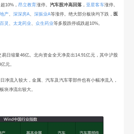
超10%，
昂立教育
涨停。
汽车股冲高回落
，
亚星客车
涨停。
地产
、
深深房A
、
深振业A
等涨停。绝大部分板块均下跌，
医
百灵
、
太龙药业
、
众生药业
等多股跌停或跌超10%。
交易日缩量46亿。北向资金全天净卖出14.91亿元，其中沪股
8亿元。
今日净流入较大，金属、汽车及汽车零部件也有小幅净流入，
板块净流出较大。