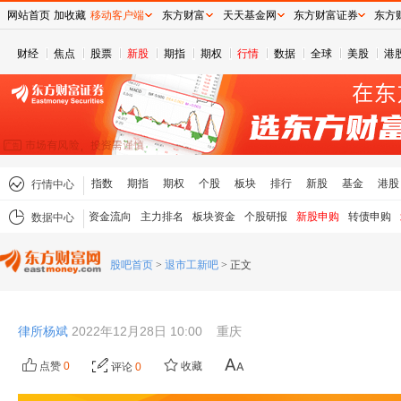
网站首页
加收藏
移动客户端
东方财富
天天基金网
东方财富证券
东方
财经
焦点
股票
新股
期指
期权
行情
数据
全球
美股
港
指数
期指
期权
个股
板块
排行
新股
基金
港股
行情中心
资金流向
主力排名
板块资金
个股研报
新股申购
转债申购
数据中心
股吧首页
>
退市工新吧
>
正文
律所杨斌
2022年12月28日 10:00
重庆
点赞
0
收藏
评论
0