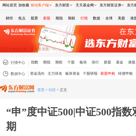
网站首页
加收藏
移动客户端
东方财富
天天基金网
东方财富证券
东方
财经
焦点
股票
新股
期指
期权
行情
数据
全球
美股
港
指数
期指
期权
个股
板块
排行
新股
基金
港股
行情中心
资金流向
主力排名
板块资金
个股研报
新股申购
转债申购
数据中心
首页
>
社区
>
正文
“申”度中证500|中证500指
期