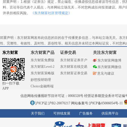
郑重声明： 1.根据《证券法》规定，禁止编造、传播虚假信息或者误导性信息，扰
料、言论等仅代表个人观点，与本网站立场无关，不对您构成任何投资建议。用户
并承担相应风险。
《东方财富社区管理规定》
郑重声明：东方财富网发布此信息的目的在于传播更多信息，与本站立场无关。东方
性、完整性、有效性、及时性、原创性等。相关信息并未经过本网站证实，不对您构
东方财富
东方财富产品
证券交易
关注东方财富
东方财富免费版
东方财富证券开户
东方财富网微博
东方财富Level-2
东方财富在线交易
东方财富网微信
东方财富策略版
东方财富证券交易
意见与建议
妙想投研助理
扫一扫下载
Choice金融终端
APP
信息网络传播视听节目许可证：0908328号 经营证券期货业务许可证编号：91310
沪ICP证:沪B2-20070217
网站备案号:沪ICP备05006054号-11
关于我们
可持续发展
广告服务
供应商平台