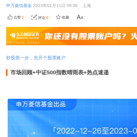
申万菱信基金
2023年01月11日 09:36
上海
点赞
1
收藏
评论
0
炒股第一步，先开个股票账户
市场回顾+中证500指数晴雨表+热点速递