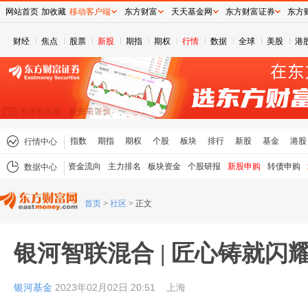
网站首页
加收藏
移动客户端
东方财富
天天基金网
东方财富证券
东方
财经
焦点
股票
新股
期指
期权
行情
数据
全球
美股
港
指数
期指
期权
个股
板块
排行
新股
基金
港股
行情中心
资金流向
主力排名
板块资金
个股研报
新股申购
转债申购
数据中心
首页
>
社区
>
正文
银河智联混合 | 匠心铸就闪
银河基金
2023年02月02日 20:51
上海