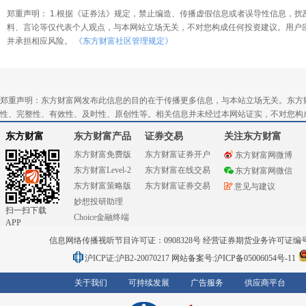
郑重声明： 1.根据《证券法》规定，禁止编造、传播虚假信息或者误导性信息，扰
料、言论等仅代表个人观点，与本网站立场无关，不对您构成任何投资建议。用户
并承担相应风险。
《东方财富社区管理规定》
郑重声明：东方财富网发布此信息的目的在于传播更多信息，与本站立场无关。东方
性、完整性、有效性、及时性、原创性等。相关信息并未经过本网站证实，不对您构
东方财富
东方财富产品
证券交易
关注东方财富
东方财富免费版
东方财富证券开户
东方财富网微博
东方财富Level-2
东方财富在线交易
东方财富网微信
东方财富策略版
东方财富证券交易
意见与建议
妙想投研助理
扫一扫下载
Choice金融终端
APP
信息网络传播视听节目许可证：0908328号 经营证券期货业务许可证编号：91310
沪ICP证:沪B2-20070217
网站备案号:沪ICP备05006054号-11
关于我们
可持续发展
广告服务
供应商平台