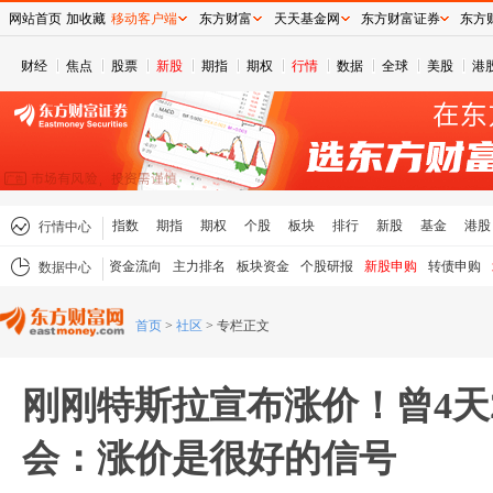
网站首页
加收藏
移动客户端
东方财富
天天基金网
东方财富证券
东方
财经
焦点
股票
新股
期指
期权
行情
数据
全球
美股
港
指数
期指
期权
个股
板块
排行
新股
基金
港股
行情中心
资金流向
主力排名
板块资金
个股研报
新股申购
转债申购
数据中心
首页
>
社区
>
专栏正文
刚刚特斯拉宣布涨价！曾4天
会：涨价是很好的信号