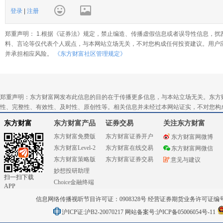
登录
|
注册
郑重声明： 1.根据《证券法》规定，禁止编造、传播虚假信息或者误导性信息，扰
料、言论等仅代表个人观点，与本网站立场无关，不对您构成任何投资建议。用户
并承担相应风险。
《东方财富社区管理规定》
郑重声明：东方财富网发布此信息的目的在于传播更多信息，与本站立场无关。东方
性、完整性、有效性、及时性、原创性等。相关信息并未经过本网站证实，不对您构
东方财富
东方财富产品
证券交易
关注东方财富
东方财富免费版
东方财富证券开户
东方财富网微博
东方财富Level-2
东方财富在线交易
东方财富网微信
东方财富策略版
东方财富证券交易
意见与建议
妙想投研助理
扫一扫下载
Choice金融终端
APP
信息网络传播视听节目许可证：0908328号 经营证券期货业务许可证编号：91310
沪ICP证:沪B2-20070217
网站备案号:沪ICP备05006054号-11