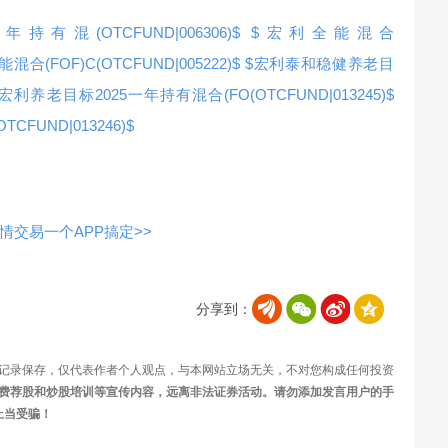
(OTCFUND|006306)$
$宏利全能混合
混合(FOF)C(OTCFUND|005222)$
$宏利泰和稳健养老目
$宏利养老目标2025一年持有混合(FO(OTCFUND|013245)$
FUND|013246)$
交易一个APP搞定>>
分享到：
记录保存，仅代表作者个人观点，与本网站立场无关，不对您构成任何投资
费荐股和炒股培训等宣传内容，远离非法证券活动。请勿添加发言用户的手
上当受骗！