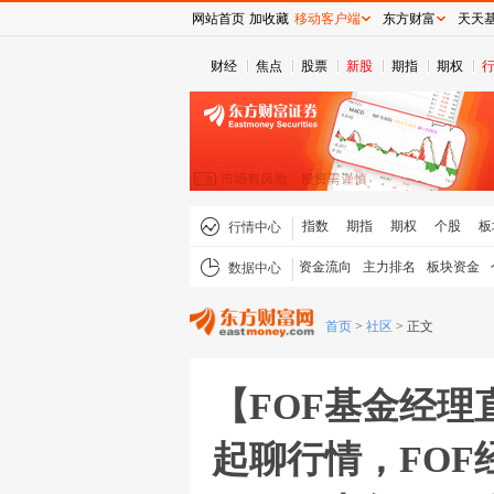
网站首页
加收藏
移动客户端
东方财富
天天
财经
焦点
股票
新股
期指
期权
指数
期指
期权
个股
板
行情中心
资金流向
主力排名
板块资金
数据中心
首页
>
社区
>
正文
【FOF基金经
起聊行情，FOF