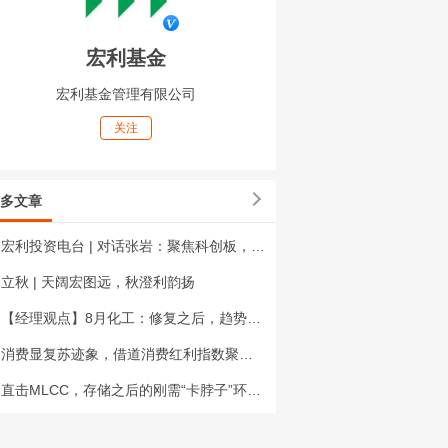
宏利基金
宏利基金管理有限公司
关注
多文章
宏利投资电台 | 对话张岩：聚焦科创板，挖掘长线成长股
立秋 | 天阔宏图远，秋澄利韵扬
【经理观点】8月化工：修复之后，趋势还能走多远？
消费显复苏迹象，借道消费红利指数聚焦行业机会
直击MLCC，存储之后的刚需“卡脖子”环节？