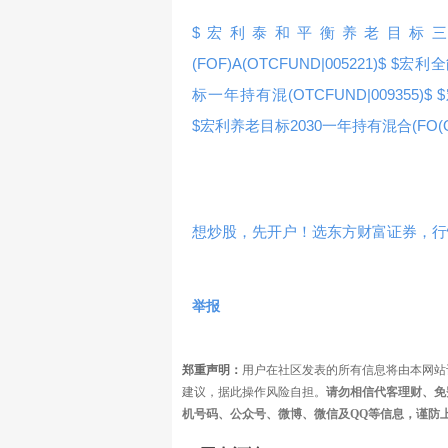
$宏利泰和平衡养老目标三年持有混
(FOF)A(OTCFUND|005221)$
$宏利全能
标一年持有混(OTCFUND|009355)$
$宏利养老目标2030一年持有混合(FO(OTC
想炒股，先开户！选东方财富证券，行情
举报
郑重声明：
用户在社区发表的所有信息将由本网站
建议，据此操作风险自担。
请勿相信代客理财、免
机号码、公众号、微博、微信及QQ等信息，谨防