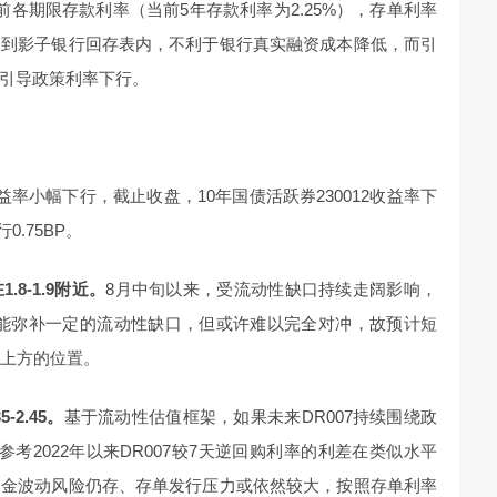
各期限存款利率（当前5年存款利率为2.25%），存单利率
失到影子银行回存表内，不利于银行真实融资成本降低，而引
引导政策利率下行。
益率小幅下行，截止收盘，10年国债活跃券230012收益率下
0.75BP。
.8-1.9附近。
8月中旬以来，受流动性缺口持续走阔影响，
降准能弥补一定的流动性缺口，但或许难以完全对冲，故预计短
偏上方的位置。
2.45。
基于流动性估值框架，如果未来DR007持续围绕政
，参考2022年以来DR007较7天逆回购利率的利差在类似水平
资金波动风险仍存、存单发行压力或依然较大，按照存单利率