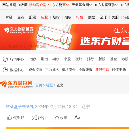
网站首页
加收藏
移动客户端
东方财富
天天基金网
东方财富证券
东方
财经
焦点
股票
新股
期指
期权
行情
数据
全球
美股
港
指数
期指
期权
个股
板块
排行
新股
基金
港股
行情中心
资金流向
主力排名
板块资金
个股研报
新股申购
转债申购
数据中心
首页
>
社区
>
正文
韭菜盒子来送礼
2024年02月14日 13:37
辽宁
点赞
16
收藏
评论
0