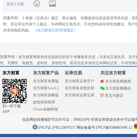
登录
|
注册
郑重声明： 1.根据《证券法》规定，禁止编造、传播虚假信息或者误导性信息，扰
料、言论等仅代表个人观点，与本网站立场无关，不对您构成任何投资建议。用户
并承担相应风险。
《东方财富社区管理规定》
郑重声明：东方财富网发布此信息的目的在于传播更多信息，与本站立场无关。东方
性、完整性、有效性、及时性、原创性等。相关信息并未经过本网站证实，不对您构
东方财富
东方财富产品
证券交易
关注东方财富
东方财富免费版
东方财富证券开户
东方财富网微博
东方财富Level-2
东方财富在线交易
东方财富网微信
东方财富策略版
东方财富证券交易
意见与建议
妙想投研助理
扫一扫下载
Choice金融终端
APP
信息网络传播视听节目许可证：0908328号 经营证券期货业务许可证编号：91310
沪ICP证:沪B2-20070217
网站备案号:沪ICP备05006054号-11