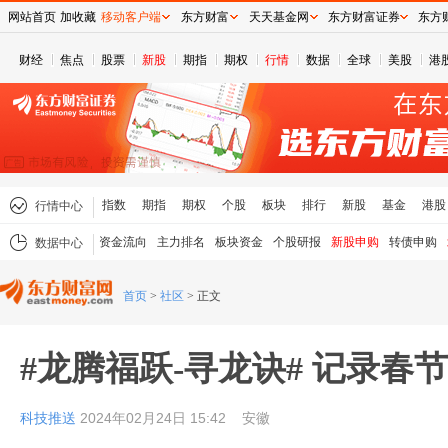
网站首页
加收藏
移动客户端
东方财富
天天基金网
东方财富证券
东方
财经
焦点
股票
新股
期指
期权
行情
数据
全球
美股
港
指数
期指
期权
个股
板块
排行
新股
基金
港股
行情中心
资金流向
主力排名
板块资金
个股研报
新股申购
转债申购
数据中心
首页
>
社区
>
正文
#龙腾福跃-寻龙诀# 记录春
科技推送
2024年02月24日 15:42
安徽