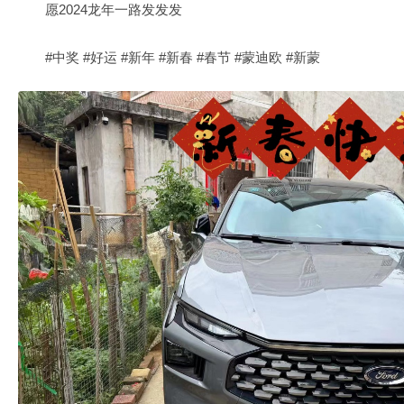
愿2024龙年一路发发发
#中奖 #好运 #新年 #新春 #春节 #蒙迪欧 #新蒙