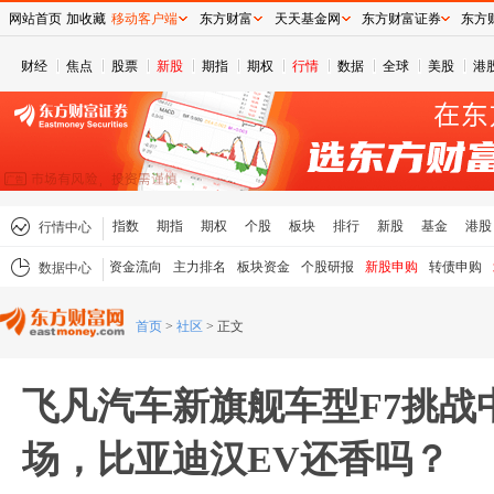
网站首页
加收藏
移动客户端
东方财富
天天基金网
东方财富证券
东方
财经
焦点
股票
新股
期指
期权
行情
数据
全球
美股
港
指数
期指
期权
个股
板块
排行
新股
基金
港股
行情中心
资金流向
主力排名
板块资金
个股研报
新股申购
转债申购
数据中心
首页
>
社区
>
正文
飞凡汽车新旗舰车型F7挑战
场，比亚迪汉EV还香吗？