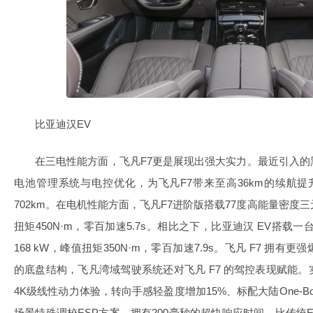
比亚迪汉EV
在三电性能方面，飞凡F7更是展现出强大实力。最近引入
电池管理系统与电控优化，为飞凡F7带来至高36km的续航提
702km。在电机性能方面，飞凡F7进阶版搭载77度高能量密度三
扭矩450N·m，零百加速5.7s。相比之下，比亚迪汉 EV搭载
168 kW，峰值扭矩350N·m，零百加速7.9s。飞凡 F7 拥
的底盘结构，飞凡湾域驾驶系统还对飞凡 F7 的驾控表现赋能
4K级线性动力体验，转向手感轻盈度增加15%、标配大陆One-
场景特殊调校ESP方案，拥有200毫秒的超快响应时间，比传统ES