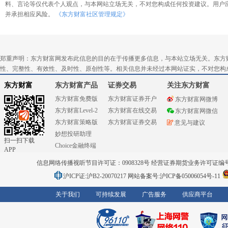
料、言论等仅代表个人观点，与本网站立场无关，不对您构成任何投资建议。用户
并承担相应风险。
《东方财富社区管理规定》
郑重声明：东方财富网发布此信息的目的在于传播更多信息，与本站立场无关。东方
性、完整性、有效性、及时性、原创性等。相关信息并未经过本网站证实，不对您构
东方财富
东方财富产品
证券交易
关注东方财富
东方财富免费版
东方财富证券开户
东方财富网微博
东方财富Level-2
东方财富在线交易
东方财富网微信
东方财富策略版
东方财富证券交易
意见与建议
妙想投研助理
扫一扫下载
Choice金融终端
APP
信息网络传播视听节目许可证：0908328号 经营证券期货业务许可证编号：91310
沪ICP证:沪B2-20070217
网站备案号:沪ICP备05006054号-11
关于我们
可持续发展
广告服务
供应商平台