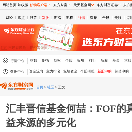
网站首页
加收藏
移动客户端
东方财富
天天基金网
东方财富证券
东方
财经
焦点
股票
新股
期指
期权
行情
数据
全球
美股
港
指数
期指
期权
个股
板块
排行
新股
基金
港股
行情中心
资金流向
主力排名
板块资金
个股研报
新股申购
转债申购
数据中心
首页
>
社区
>
正文
汇丰晋信基金何喆：FOF的
益来源的多元化