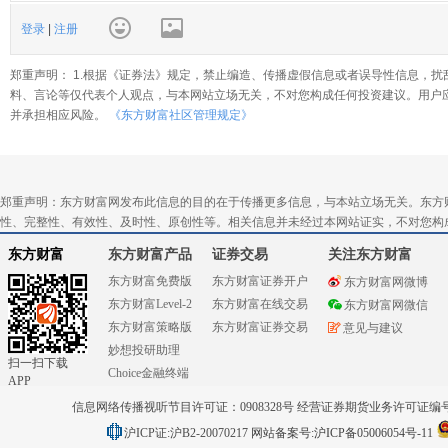
登录
|
注册
郑重声明： 1.根据《证券法》规定，禁止编造、传播虚假信息或者误导性信息，扰
料、言论等仅代表个人观点，与本网站立场无关，不对您构成任何投资建议。用户
并承担相应风险。
《东方财富社区管理规定》
郑重声明：东方财富网发布此信息的目的在于传播更多信息，与本站立场无关。东方
性、完整性、有效性、及时性、原创性等。相关信息并未经过本网站证实，不对您构
东方财富
东方财富产品
证券交易
关注东方财富
东方财富免费版
东方财富证券开户
东方财富网微博
东方财富Level-2
东方财富在线交易
东方财富网微信
东方财富策略版
东方财富证券交易
意见与建议
妙想投研助理
扫一扫下载
Choice金融终端
APP
信息网络传播视听节目许可证：0908328号 经营证券期货业务许可证编号：91310
沪ICP证:沪B2-20070217
网站备案号:沪ICP备05006054号-11